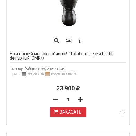
Боксерский мешок набивной "Totalbox" серии Proffi
фигурный, СМКФ
Размер (общий)
:
32/20х110-45
черный
,
коричневый
Цвет
:
23 900
₽
ЗАКАЗАТЬ
ПОД ЗАКАЗ