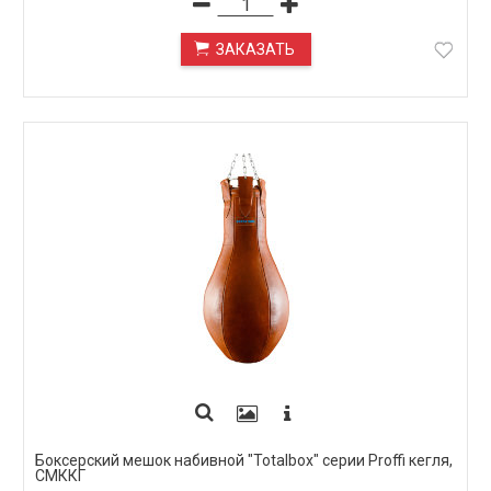
ЗАКАЗАТЬ
ПОД ЗАКАЗ
Боксерский мешок набивной "Totalbox" серии Proffi кегля,
СМККГ