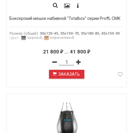
Боксерский мешок набивной "Totalbox" серии Proffi, СМК
Размер (общий)
:
30х120-45, 35х150-70, 35х180-85, 45х150-90
черный
,
коричневый
Цвет
:
21 800
...
41 800
₽
₽
ЗАКАЗАТЬ
ПОД ЗАКАЗ