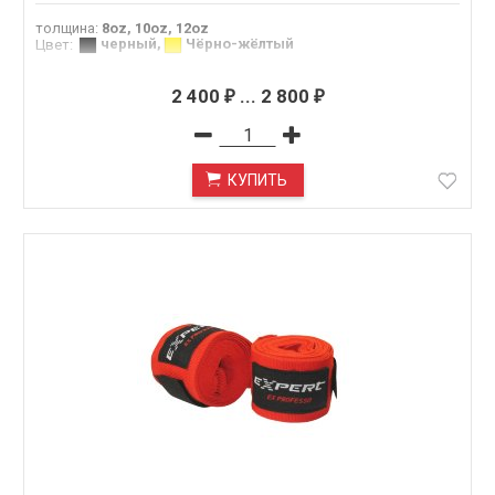
толщина
:
8oz, 10oz, 12oz
черный
,
Чёрно-жёлтый
Цвет
:
2 400
...
2 800
₽
₽
КУПИТЬ