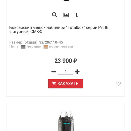
Боксерский мешок набивной "Totalbox" серии Proffi
фигурный, СМКФ
Размер (общий)
:
32/20х110-45
черный
,
коричневый
Цвет
:
23 900
₽
ЗАКАЗАТЬ
ПОД ЗАКАЗ