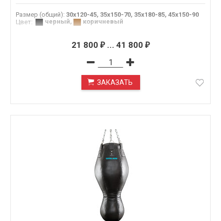
Размер (общий)
:
30х120-45, 35х150-70, 35х180-85, 45х150-90
черный
,
коричневый
Цвет
:
21 800
...
41 800
₽
₽
ЗАКАЗАТЬ
ПОД ЗАКАЗ