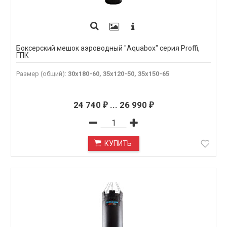
Боксерский мешок аэроводный "Aquabox" серия Proffi,
ГПК
Размер (общий)
:
30х180-60, 35х120-50, 35х150-65
24 740
...
26 990
₽
₽
КУПИТЬ