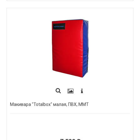
Макивара "Totalbox" малая, ПВХ, ММТ