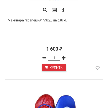
Макивара "трапеция" 53х23 выс.8см.
1 600
₽
КУПИТЬ