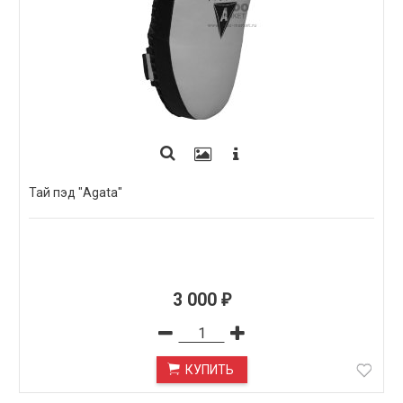
Тай пэд "Agata"
3 000
₽
КУПИТЬ