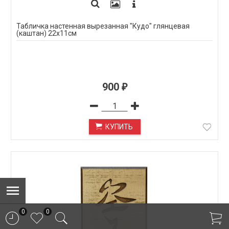
Табличка настенная вырезанная "Кудо" глянцевая
(каштан) 22х11см
900
₽
КУПИТЬ
0
0