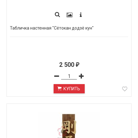
Табличка настенная "Сётокан додзё кун"
2 500
₽
КУПИТЬ