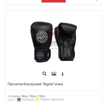
Перчатки боксерские "Agata" кожа
толщина
:
8oz, 10oz, 12oz
черный
,
Чёрно-жёлтый
Цвет
: