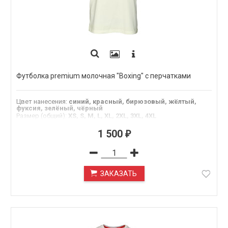
Футболка premium молочная "Boxing" с перчатками
Цвет нанесения
:
синий, красный, бирюзовый, жёлтый,
фуксия, зелёный, чёрный
Размер (общий)
:
XS, S, M, L, XL, 2XL, 3XL, 4XL
1 500
₽
ЗАКАЗАТЬ
ПОД ЗАКАЗ