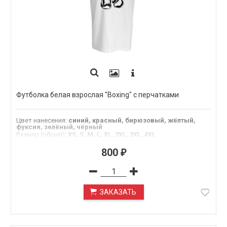
Футболка белая взрослая "Boxing" с перчатками
Цвет нанесения
:
синий, красный, бирюзовый, жёлтый,
фуксия, зелёный, чёрный
Размер (общий)
:
XS, S, M, L, XL, 2XL, 3XL, 4XL
800
₽
ЗАКАЗАТЬ
ПОД ЗАКАЗ