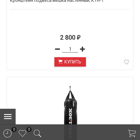
Кронштейн подвеса мешка настенный, КТН-1
2 800
₽
КУПИТЬ
0
0