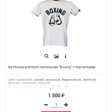
Футболка premium пепельная "Boxing" с перчатками
Цвет нанесения
:
синий, красный, бирюзовый, жёлтый,
фуксия, зелёный, чёрный
Размер (общий)
:
XS, S, M, L, XL, 2XL, 3XL
1 500
₽