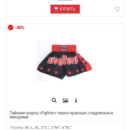
КУПИТЬ
-40%
Тайские шорты «Fighter» черно-красные с надписью и
звездами
.Размер
:
M, L, XL, 3."L", 2."M", 4."XL"