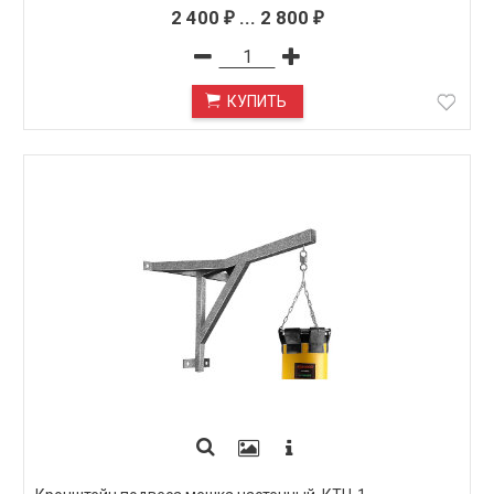
2 400
...
2 800
₽
₽
КУПИТЬ