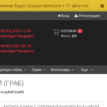
казов будет осуществляться с 11 августа!
Вход
Регистрация
8(926) 912-11-01
КОРЗИНА
0
hatsApp/Telegram)
Итого:
0
₽
8(903) 683-35-76
hatsApp/Telegram)
дежда и обувь
Сумки
Аксессуары
Ещё
 (ГРАБ)
 и цубой (граб)
КУПИТЬ БОКЕН С ПЛЕТЕНОЙ РУКОЯТЬЮ И ЦУБОЙ