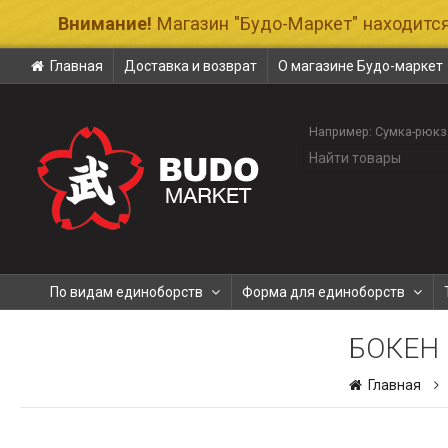
Внимание!
Магазин "Будо-Маркет" находится
Главная
Доставка и возврат
О магазине Будо-маркет
Например:
Сумка-рюкз
По видам единоборств
Форма для единоборств
БОКЕН 
Главная