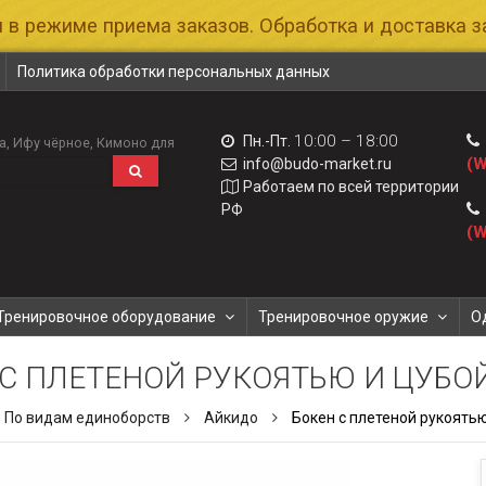
 в режиме приема заказов. Обработка и доставка за
Политика обработки персональных данных
10:00 – 18:00
Пн.-Пт.
а
Ифу чёрное
Кимоно для
(W
info@budo-market.ru
Работаем по всей территории
РФ
(W
Тренировочное оборудование
Тренировочное оружие
О
С ПЛЕТЕНОЙ РУКОЯТЬЮ И ЦУБОЙ
По видам единоборств
Айкидо
Бокен с плетеной рукоятью