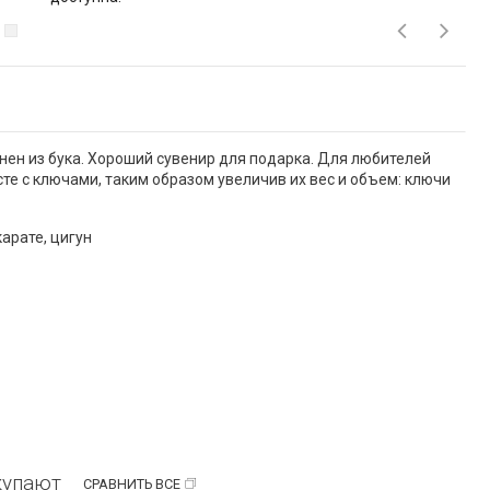
ен из бука. Хороший сувенир для подарка. Для любителей
е с ключами, таким образом увеличив их вес и объем: ключи
арате, цигун
купают
СРАВНИТЬ ВСЕ