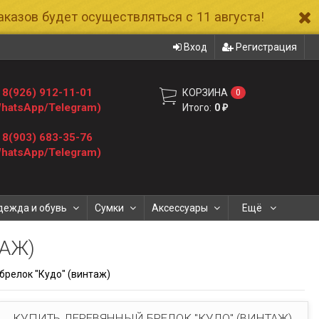
казов будет осуществляться с 11 августа!
Вход
Регистрация
8(926) 912-11-01
КОРЗИНА
0
hatsApp/Telegram)
Итого:
0
₽
8(903) 683-35-76
hatsApp/Telegram)
дежда и обувь
Сумки
Аксессуары
Ещё
АЖ)
релок "Кудо" (винтаж)
КУПИТЬ ДЕРЕВЯННЫЙ БРЕЛОК "КУДО" (ВИНТАЖ)