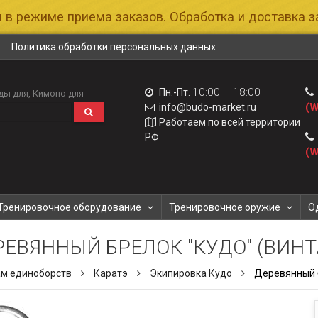
 в режиме приема заказов. Обработка и доставка за
Политика обработки персональных данных
10:00 – 18:00
Пн.-Пт.
ды для
Кимоно для
(W
info@budo-market.ru
Работаем по всей территории
РФ
(W
Тренировочное оборудование
Тренировочное оружие
О
РЕВЯННЫЙ БРЕЛОК "КУДО" (ВИНТ
ам единоборств
Каратэ
Экипировка Кудо
Деревянный б