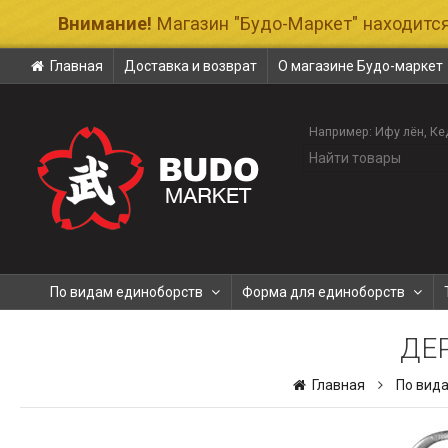
Внимание!
Магазин "Будо-Маркет" находится
Главная
Доставка и возврат
О магазине Будо-маркет
Например:
Ифу лён
Ке
По видам единоборств
Форма для единоборств
ДЕ
Главная
По вид