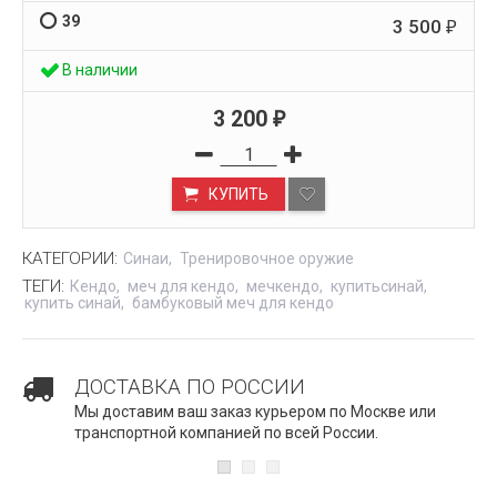
39
3 500
₽
В наличии
3 200
₽
КУПИТЬ
КАТЕГОРИИ:
Синаи
Тренировочное оружие
ТЕГИ:
Кендо
меч для кендо
мечкендо
купитьсинай
купить синай
бамбуковый меч для кендо
ДОСТАВКА ПО РОССИИ
Мы доставим ваш заказ курьером по Москве или
транспортной компанией по всей России.