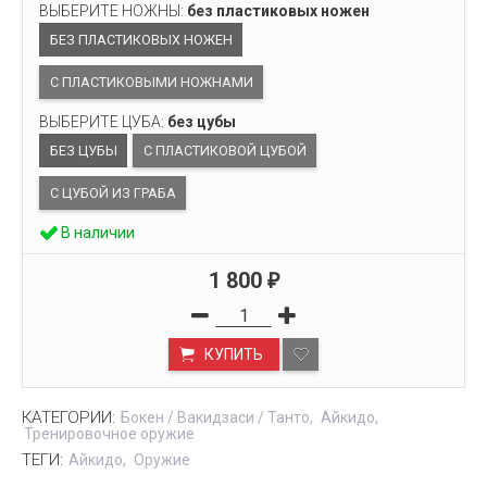
ВЫБЕРИТЕ НОЖНЫ:
без пластиковых ножен
БЕЗ ПЛАСТИКОВЫХ НОЖЕН
С ПЛАСТИКОВЫМИ НОЖНАМИ
ВЫБЕРИТЕ ЦУБА:
без цубы
БЕЗ ЦУБЫ
С ПЛАСТИКОВОЙ ЦУБОЙ
С ЦУБОЙ ИЗ ГРАБА
В наличии
1 800
₽
КУПИТЬ
КАТЕГОРИИ:
Бокен / Вакидзаси / Танто
Айкидо
Тренировочное оружие
ТЕГИ:
Айкидо
Оружие