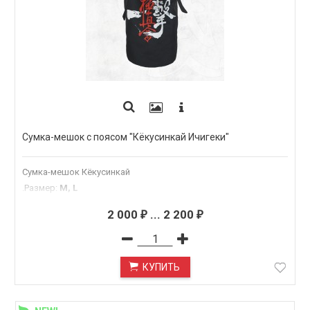
Сумка-мешок с поясом "Кёкусинкай Ичигеки"
Сумка-мешок Кёкусинкай
.Размер
:
M, L
2 000
...
2 200
₽
₽
КУПИТЬ