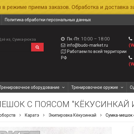
 в режиме приема заказов. Обработка и доставка за
Политика обработки персональных данных
10:00 – 18:00
Пн.-Пт.
Дзё из
Сумка-рюкза
(W
info@budo-market.ru
Работаем по всей территории
РФ
(W
Тренировочное оборудование
Тренировочное оружие
О
ЕШОК С ПОЯСОМ "КЁКУСИНКАЙ 
оборств
Каратэ
Экипировка Кёкусинкай
Сумка-мешок с