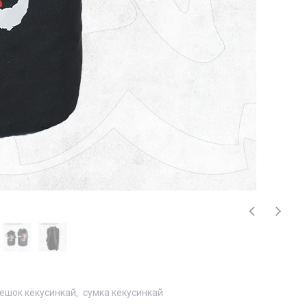
ешок кёкусинкай
сумка кёкусинкай