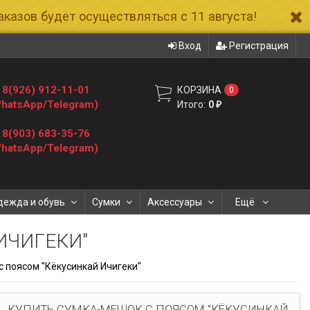
казов будет осуществляться с 11 августа!
Вход
Регистрация
8(926) 912-11-01
КОРЗИНА
0
hatsApp/Telegram)
Итого:
0
₽
8(903) 683-35-76
hatsApp/Telegram)
дежда и обувь
Сумки
Аксессуары
Ещё
ИЧИГЕКИ"
 поясом "Кёкусинкай Ичигеки"
КУПИТЬ СУМКА-МЕШОК С ПОЯСОМ "КЁКУСИНКАЙ