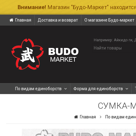
Внимание!
Магазин "Будо-Маркет" находится
Главная
Доставка и возврат
О магазине Будо-маркет
Например:
Айкидо ги
По видам единоборств
Форма для единоборств
СУМКА-М
Главная
По видам един