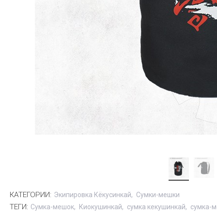
КАТЕГОРИИ:
Экипировка Кёкусинкай
Сумки-мешки
ТЕГИ:
Сумка-мешок
Киокушинкай
сумка кекушинкай
сумка-м