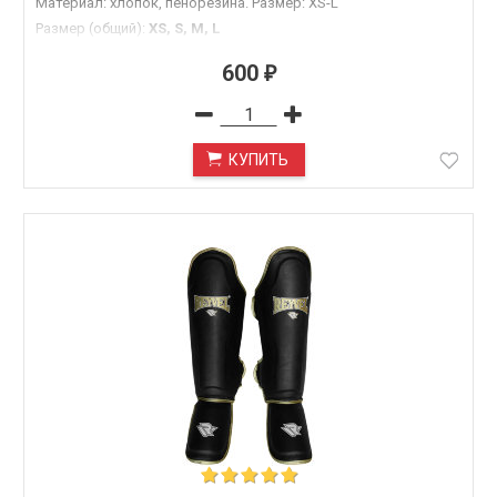
Материал: хлопок, пенорезина. Размер: XS-L
Размер (общий)
:
XS, S, M, L
600
₽
КУПИТЬ