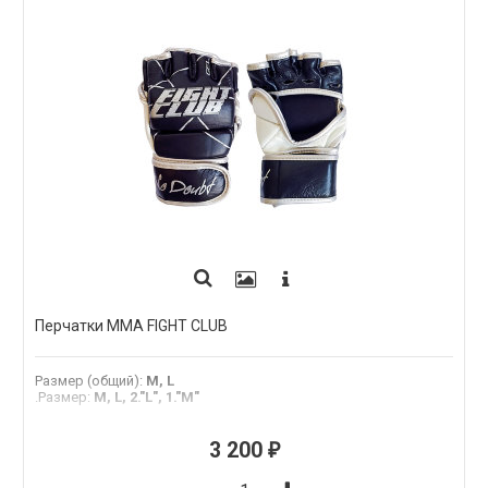
Перчатки MMA FIGHT CLUB
Размер (общий)
:
M, L
.Размер
:
M, L, 2."L", 1."M"
3 200
₽