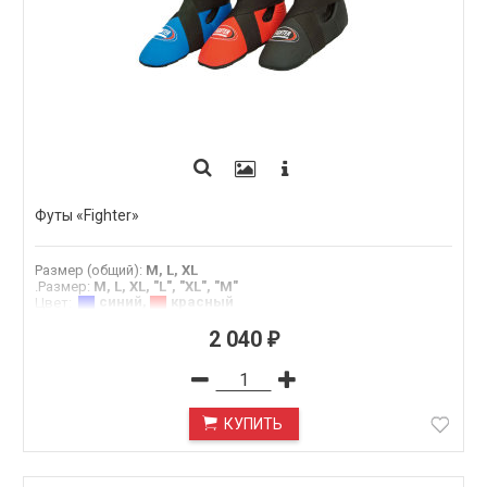
Футы «Fighter»
Размер (общий)
:
M, L, XL
.Размер
:
M, L, XL, "L", "XL", "М"
синий
,
красный
Цвет
:
2 040
₽
КУПИТЬ