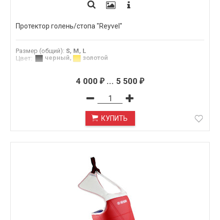
Протектор голень/стопа "Reyvel"
Размер (общий)
:
S, M, L
черный
,
золотой
Цвет
:
4 000
...
5 500
₽
₽
КУПИТЬ