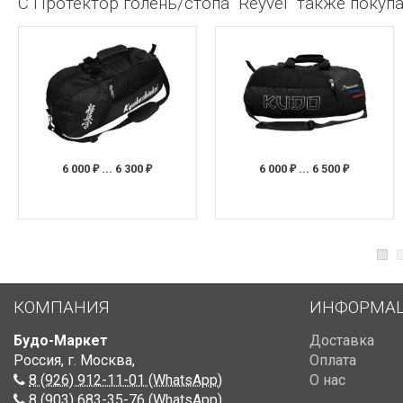
С Протектор голень/стопа "Reyvel" также покуп
ПОД ЗАКАЗ
ПОД ЗАКАЗ
6 000
... 6 300
6 000
... 6 500
₽
₽
₽
₽
КОМПАНИЯ
ИНФОРМА
Будо-Маркет
Доставка
Россия, г. Москва
,
Оплата
8 (926) 912-11-01 (WhatsApp)
О нас
8 (903) 683-35-76 (WhatsApp)