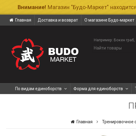
Внимание!
Магазин "Будо-Маркет" находится
Главная
Доставка и возврат
О магазине Будо-маркет
Например:
Бокен граб
По видам единоборств
Форма для единоборств
П
Главная
Тренировочное 