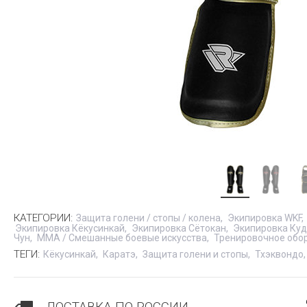
КАТЕГОРИИ:
Защита голени / стопы / колена
Экипировка WKF
Экипировка Кёкусинкай
Экипировка Сётокан
Экипировка Ку
Чун
MMA / Смешанные боевые искусства
Тренировочное обо
ТЕГИ:
Кёкусинкай
Каратэ
Защита голени и стопы
Тхэквондо
ДОСТАВКА ПО РОССИИ