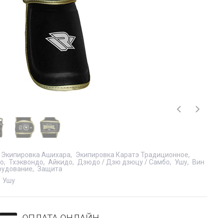
Экипировка Ашихара
Экипировка Каратэ Традиционное
до
Тхэквондо
Айкидо
Дзюдо / Дзю дзюцу / Самбо
Ушу
Вин
рудование
Защита
Ушу
ОПЛАТА ОНЛАЙН