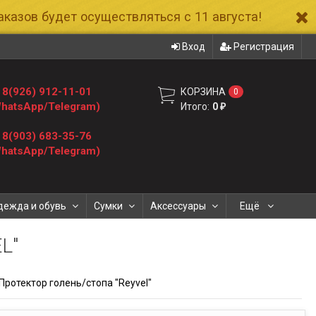
казов будет осуществляться с 11 августа!
Вход
Регистрация
8(926) 912-11-01
КОРЗИНА
0
hatsApp/Telegram)
Итого:
0
₽
8(903) 683-35-76
hatsApp/Telegram)
дежда и обувь
Сумки
Аксессуары
Ещё
L"
Протектор голень/стопа "Reyvel"