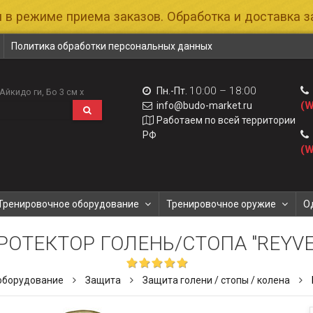
 в режиме приема заказов. Обработка и доставка за
Политика обработки персональных данных
10:00 – 18:00
Пн.-Пт.
Айкидо ги
Бо 3 см х
(W
info@budo-market.ru
Работаем по всей территории
РФ
(W
Тренировочное оборудование
Тренировочное оружие
О
РОТЕКТОР ГОЛЕНЬ/СТОПА "REYVE
оборудование
Защита
Защита голени / стопы / колена