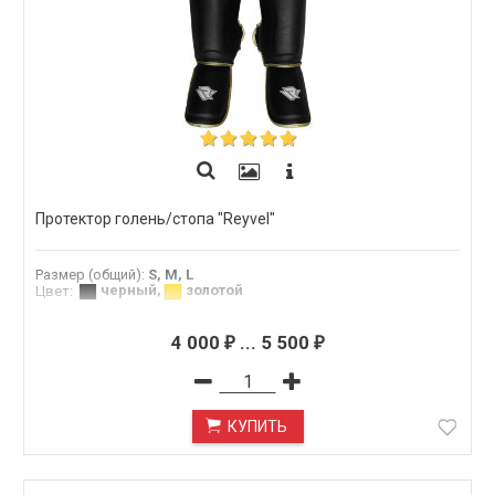
Протектор голень/стопа "Reyvel"
Размер (общий)
:
S, M, L
черный
,
золотой
Цвет
:
4 000
...
5 500
₽
₽
КУПИТЬ