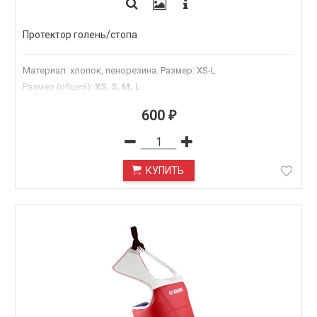
Протектор голень/стопа
Материал: хлопок, пенорезина. Размер: XS-L
Размер (общий)
:
XS, S, M, L
600
₽
КУПИТЬ