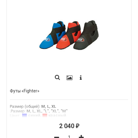
Футы «Fighter»
Размер (общий)
:
M, L, XL
.Размер
:
M, L, XL, "L", "XL", "М"
синий
,
красный
Цвет
:
2 040
₽