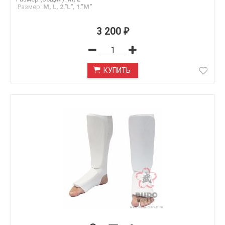
.Размер
:
M, L, 2."L", 1."M"
3 200
₽
КУПИТЬ