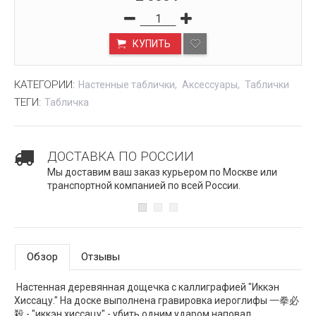
КУПИТЬ
КАТЕГОРИИ:
Настенные таблички
Аксессуары
Таблички
ТЕГИ:
Табличка
ДОСТАВКА ПО РОССИИ
Мы доставим ваш заказ курьером по Москве или
транспортной компанией по всей России.
Обзор
Отзывы
Настенная деревянная дощечка с каллиграфией "Иккэн
Хиссацу." На доске выполнена гравировка иероглифы 一拳必
殺 - "иккэн хиссацу" - убить одним ударом наповал.