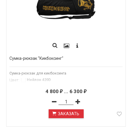
Сумка-рюкзак "Кикбоксинг"
Сумка-рюкзак для кикбоксинга
Нейлон 420D
Цвет
:
4 800
...
6 300
₽
₽
ЗАКАЗАТЬ
ПОД ЗАКАЗ