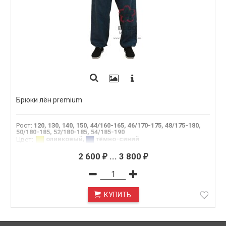
Брюки лён premium
Рост
:
120, 130, 140, 150, 44/160-165, 46/170-175, 48/175-180,
50/180-185, 52/180-185, 54/185-190
оливковый
,
тёмно-синий
Цвет
:
2 600
...
3 800
₽
₽
КУПИТЬ