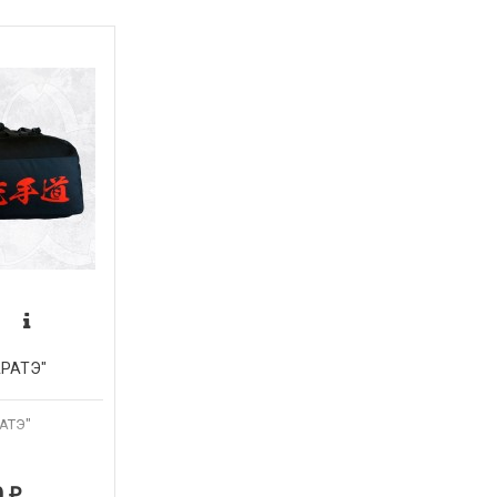
АРАТЭ"
АТЭ"
0
₽