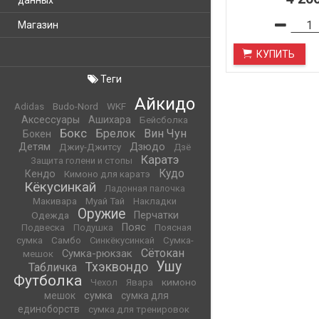
данных
Магазин
КУПИТЬ
Теги
Айкидо
WKF
Adidas
Budo-Nord
Аксессуары
Ашихара
Бейсболка
Бокс
Брелок
Вин Чун
Бокен
Детям
Дзюдо
Джиу-Джитсу
Дзё
Каратэ
Защита голени и стопы
Кудо
Кендо
Кимоно для каратэ
Кёкусинкай
Ладонная палочка
Макивара
Муай Тай
Накладки
Оружие
Одежда
Перчатки
Пояс
Подвеска
Подушка
Поясная
сумка
Самбо
Синкёкусинкай
Сумка-
Сётокан
Сумка-рюкзак
мешок
Ушу
Тхэквондо
Табличка
Футболка
кимоно
Чехол
Явара
мешок
сумка
сумка для
единоборств
сумка для тренировок