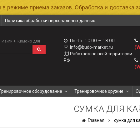
 в режиме приема заказов. Обработка и доставка за
Политика обработки персональных данных
10:00 – 18:00
Пн.-Пт.
Иайги +
Кимоно для
(W
info@budo-market.ru
Работаем по всей территории
РФ
(W
Тренировочное оборудование
Тренировочное оружие
О
СУМКА ДЛЯ КА
Главная
сумка для к