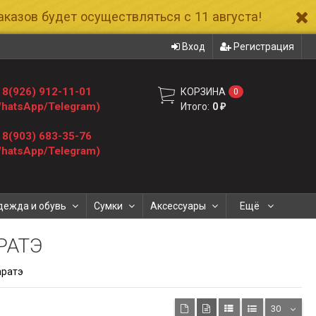
казов будет осуществляться с 11 августа!
Вход
Регистрация
8(926) 912-11-01
КОРЗИНА
0
hatsApp/Telegram)
Итого:
0
₽
8(903) 683-35-76
hatsApp/Telegram)
дежда и обувь
Сумки
Аксессуары
Ещё
РАТЭ
аратэ
30