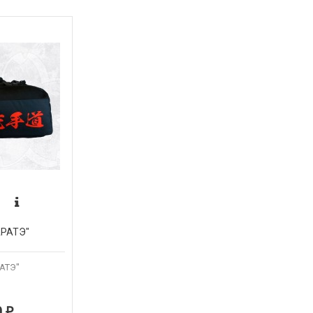
АРАТЭ"
АТЭ"
0
₽