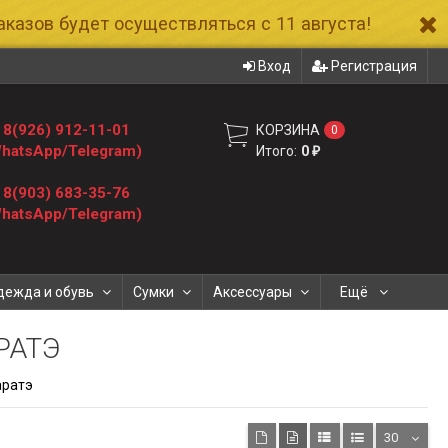
казов будет осуществляться с 11 августа!
Вход
Регистрация
8(926) 912-11-01
КОРЗИНА
0
hatsApp/Telegram)
Итого:
0
₽
8(903) 683-35-76
hatsApp/Telegram)
дежда и обувь
Сумки
Аксессуары
Ещё
РАТЭ
аратэ
30