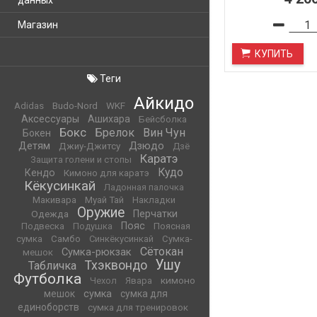
данных
Магазин
КУПИТЬ
Теги
Айкидо
WKF
Adidas
Budo-Nord
Аксессуары
Ашихара
Бейсболка
Бокс
Брелок
Вин Чун
Бокен
Детям
Дзюдо
Джиу-Джитсу
Дзё
Каратэ
Защита голени и стопы
Кудо
Кендо
Кимоно для каратэ
Кёкусинкай
Ладонная палочка
Макивара
Муай Тай
Накладки
Оружие
Одежда
Перчатки
Пояс
Подвеска
Подушка
Поясная
сумка
Самбо
Синкёкусинкай
Сумка-
Сётокан
Сумка-рюкзак
мешок
Ушу
Тхэквондо
Табличка
Футболка
кимоно
Чехол
Явара
мешок
сумка
сумка для
единоборств
сумка для тренировок