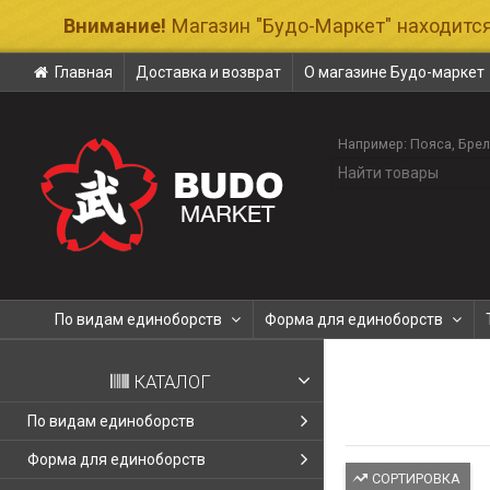
Внимание!
Магазин "Будо-Маркет" находится
Главная
Доставка и возврат
О магазине Будо-маркет
Например:
Пояса
Бре
По видам единоборств
Форма для единоборств
КАТАЛОГ
По видам единоборств
Форма для единоборств
СОРТИРОВКА