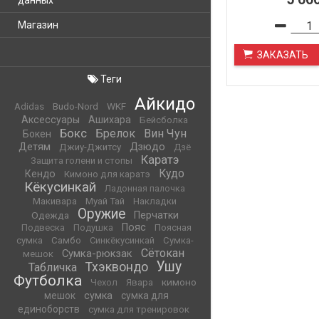
данных
Магазин
ЗАКАЗАТЬ
Теги
Айкидо
WKF
Adidas
Budo-Nord
Аксессуары
Ашихара
Бейсболка
Бокс
Брелок
Вин Чун
Бокен
Детям
Дзюдо
Джиу-Джитсу
Дзё
Каратэ
Защита голени и стопы
Кудо
Кендо
Кимоно для каратэ
Кёкусинкай
Ладонная палочка
Макивара
Муай Тай
Накладки
Оружие
Одежда
Перчатки
Пояс
Подвеска
Подушка
Поясная
сумка
Самбо
Синкёкусинкай
Сумка-
Сётокан
Сумка-рюкзак
мешок
Ушу
Тхэквондо
Табличка
Футболка
кимоно
Чехол
Явара
мешок
сумка
сумка для
единоборств
сумка для тренировок