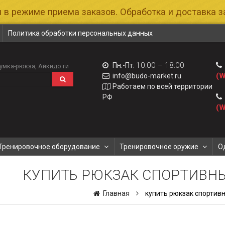
 в режиме приема заказов. Обработка и доставка за
Политика обработки персональных данных
10:00 – 18:00
Пн.-Пт.
умка-рюкза
Айкидо ги
(W
info@budo-market.ru
Работаем по всей территории
РФ
(W
Тренировочное оборудование
Тренировочное оружие
О
КУПИТЬ РЮКЗАК СПОРТИВН
Главная
купить рюкзак спортив