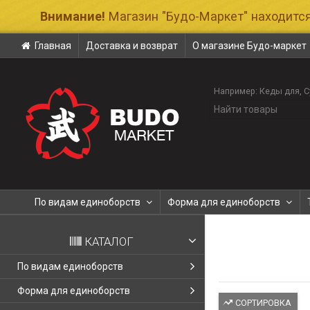
Внимание!
Магазин "Будо-Маркет" находится
Главная
Доставка и возврат
О магазине Будо-маркет
Например:
Кеды для
С
По видам единоборств
Форма для единоборств
КАТАЛОГ
По видам единоборств
Форма для единоборств
СОРТИРОВКА