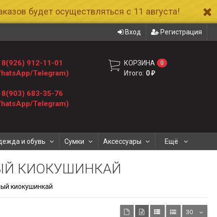
казов будет осуществляться с 11 августа!
Вход
Регистрация
8(926) 912-11-01
КОРЗИНА
0
hatsApp/Telegram)
Итого:
0
₽
8(903) 683-35-76
hatsApp/Telegram)
дежда и обувь
Сумки
Аксессуары
Ещё
ЫЙ КИОКУШИНКАЙ
ный киокушинкай
30