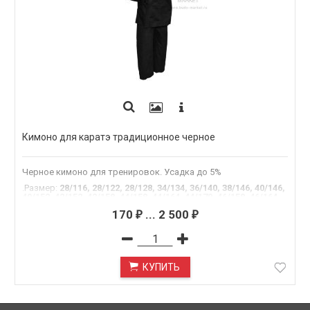
Кимоно для каратэ традиционное черное
Черное кимоно для тренировок. Усадка до 5%
.Размер
:
28/116, 28/122, 28/128, 34/134, 36/140, 38/146, 40/146,
40/152, 42/152, 42/158, 44/158, 44/164, 44/170, 46/158, 46/164,
46/170, 46/176, 48/164, 48/170, 48/176, 48/182, 50/170, 50/176,
170
...
2 500
50/182, 50/188, 52/170, 52/176, 52/182, 52/188, 54/170, 54/176,
₽
₽
54/182, 54/188, 56/176, 56/182, 56/188, 58/176, 58/182, 58/188,
60/182, 60/188, 60/194
КУПИТЬ