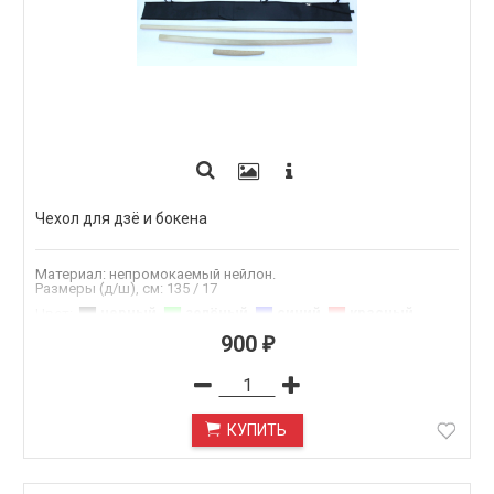
Чехол для дзё и бокена
Материал: непромокаемый нейлон.
Размеры (д/ш), см: 135 / 17
черный
,
зелёный
,
синий
,
красный
,
Цвет
:
1.черный
,
2.синий
,
3.зелёный
,
900
₽
4.красный
КУПИТЬ