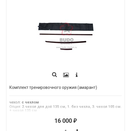
Комплект тренировочного оружия (амарант)
чехол
:
с чехлом
Опция
:
2.чехол для дзё 135 см, 1. без чехла, 3. чехол 105 см.
+ чехол 135 см
Материал
:
амарант
16 000
₽