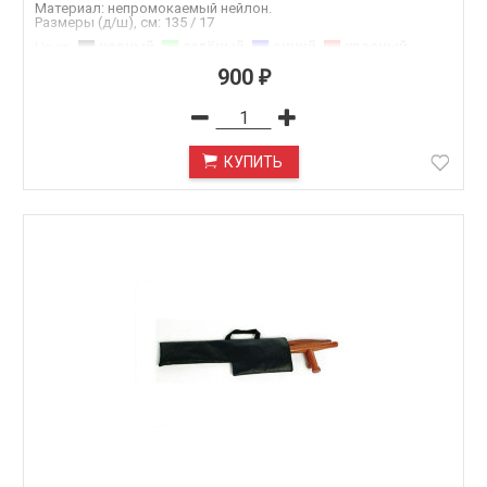
Материал: непромокаемый нейлон.
Размеры (д/ш), см: 135 / 17
черный
,
зелёный
,
синий
,
красный
,
Цвет
:
1.черный
,
2.синий
,
3.зелёный
,
900
₽
4.красный
КУПИТЬ