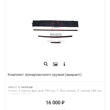
Комплект тренировочного оружия (амарант)
чехол
:
с чехлом
Опция
:
2.чехол для дзё 135 см, 1. без чехла, 3. чехол 105 см.
+ чехол 135 см
Материал
:
амарант
16 000
₽