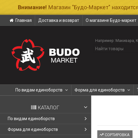
Внимание!
Магазин "Будо-Маркет" находится
Главная
Доставка и возврат
О магазине Будо-маркет
Например:
Макивара
По видам единоборств
Форма для единоборств
КАТАЛОГ
По видам единоборств
Форма для единоборств
СОРТИРОВКА