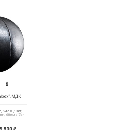
lbox", МДК
г, 24см / 3кг,
кг, 40см / 7кг
5 800
₽