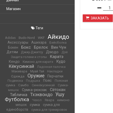
данных
Магазин
ЗАКАЗАТЬ
Теги
Айкидо
WKF
Adidas
Budo-Nord
Аксессуары
Ашихара
Бейсболка
Бокс
Брелок
Вин Чун
Бокен
Детям
Дзюдо
Джиу-Джитсу
Дзё
Каратэ
Защита голени и стопы
Кудо
Кендо
Кимоно для каратэ
Кёкусинкай
Ладонная палочка
Макивара
Муай Тай
Накладки
Оружие
Одежда
Перчатки
Пояс
Подвеска
Подушка
Поясная
сумка
Самбо
Синкёкусинкай
Сумка-
Сётокан
Сумка-рюкзак
мешок
Ушу
Тхэквондо
Табличка
Футболка
кимоно
Чехол
Явара
мешок
сумка
сумка для
единоборств
сумка для тренировок