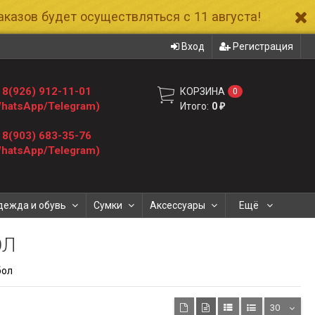
казов будет осуществляться с 11 августа!
Вход
Регистрация
8(926) 912-11-01
КОРЗИНА
0
hatsApp/Telegram)
Итого:
0
₽
8(903) 683-35-76
hatsApp/Telegram)
дежда и обувь
Сумки
Аксессуары
Ещё
ОЛ
бол
30