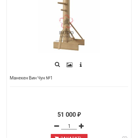
Манекен Вин Чун №1
51 000
₽