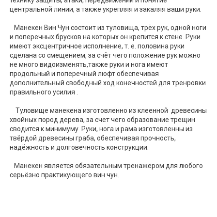
технику защиты, атаки, передвижений и понятие
центральной линии, а также укрепляя и закаляя ваши руки.
Манекен Вин Чун состоит из туловища, трёх рук, одной ноги
и поперечных брусков на которых он крепится к стене. Руки
имеют эксцентричное исполнение, т. е. половина руки
сделана со смещением, за счёт чего положение рук можно
не много видоизменять,также руки и нога имеют
продольный и поперечный люфт обеспечивая
дополнительный свободный ход конечностей для тренровки
правильного усилия .
Туловище манекена изготовленно из клеенной древесины
хвойных пород дерева, за счёт чего образование трещин
сводится к минимуму. Руки, нога и рама изготовленны из
твёрдой древесины граба, обеспечивая прочность,
надёжность и долговечность конструкции.
Манекен является обязательным тренажёром для любого
серьёзно практикующего вин чун.