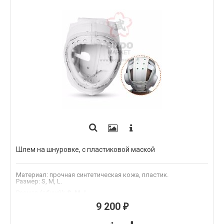
Шлем на шнуровке, с пластиковой маской
Материал: прочная синтетическая кожа, пластик.
Размер: S, M, L.
Размер (общий)
:
S, M, L
.Размер
:
S, M, L, 1."S", 3."L", 2."M"
9 200
₽