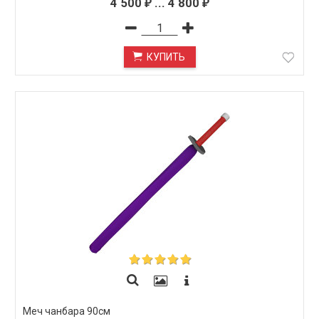
4 500
...
4 800
₽
₽
КУПИТЬ
Меч чанбара 90см