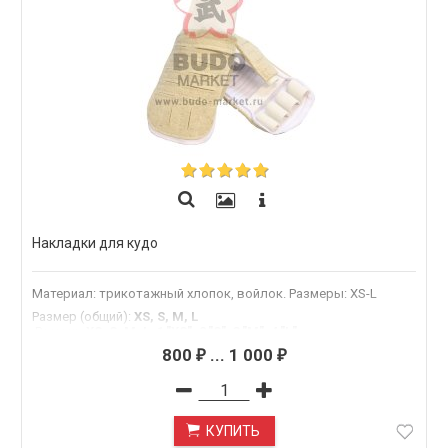
Накладки для кудо
Материал: трикотажный хлопок, войлок. Размеры: XS-L
Размер (общий)
:
XS, S, M, L
.Размер
:
XS, S, M, L, 1."XS", 2."S", 3."M", 4."L"
800
...
1 000
₽
₽
КУПИТЬ