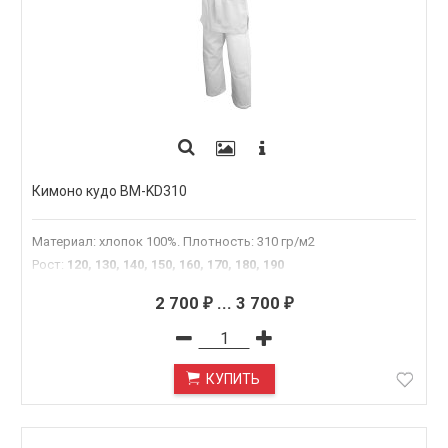
Кимоно кудо BM-KD310
Материал: хлопок 100%. Плотность: 310 гр/м2
Рост
:
120, 130, 140, 150, 160, 170, 180, 190
2 700
...
3 700
₽
₽
КУПИТЬ