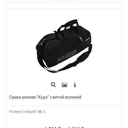
Сумка-рюкзак "Кудо" с витой молнией
Размер (общий)
:
M, L