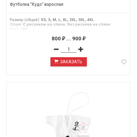
Футболка "Кудо" взрослая
Размер (общий)
:
XS, S, M, L, XL, 2XL, 3XL, 4XL
Опция
:
С рисунком на спине, Без рисунка на спине
Рост
:
165
белый
,
черный
Цвет
:
800
...
900
₽
₽
ЗАКАЗАТЬ
ПОД ЗАКАЗ