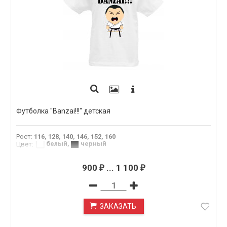
Футболка "Banzai!!!" детская
Рост
:
116, 128, 140, 146, 152, 160
белый
,
черный
Цвет
:
900
...
1 100
₽
₽
ЗАКАЗАТЬ
ПОД ЗАКАЗ