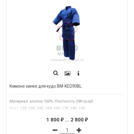
Кимоно синее для кудо BM-KD290BL
Материал: хлопок 100%. Плотность 290 гр/м2
Рост
:
120, 130, 140, 150, 160, 170, 180, 190
1 800
...
2 800
₽
₽