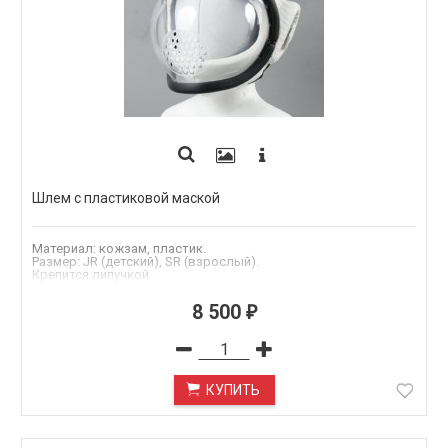
Шлем с пластиковой маской
Материал: кожзам, пластик.
Размер: JR (детский), SR (взрослый).
Крепится липучкой
Размер (общий)
:
JR (детский), SR (взрослый)
8 500
.Размер
:
JR, SR, белый, красный
₽
белый
,
красный
Цвет
:
КУПИТЬ