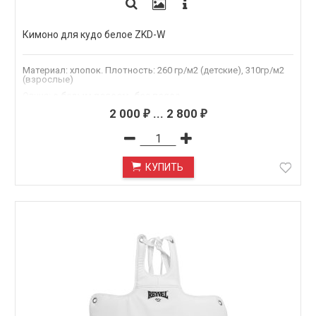
Кимоно для кудо белое ZKD-W
Материал: хлопок. Плотность: 260 гр/м2 (детские), 310гр/м2
(взрослые)
Опция
:
c белым поясом, без пояса
Рост
:
110, 115, 120, 125, 130, 135, 140, 145, 150, 155, 160, 165,
2 000
...
2 800
₽
₽
170, 175, 180, 185, 190
КУПИТЬ