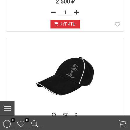
2 500
₽
КУПИТЬ
0
0
Бейсболка "Кудо"