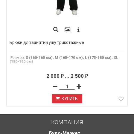
Брюки для занятий ушу трикотажные
.Размер
:
S (160-165 см), M (165-170 см), L (175-180 см), XL
(180-190 см)
2 000
...
2 500
₽
₽
КУПИТЬ
КОМПАНИЯ
Будо-Маркет