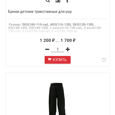
Брюки детские трикотажные для ушу
.Размер
:
5XS(100-110 см), 4XS(110-120), 3XS(120-130),
XS(130-140), XS(140-150), 1.xxxxs(110-120 см), 2.xxxs(120-
130 см), 3.xxs(130-140см), 4.xs(140-150см)
1 200
...
1 700
₽
₽
КУПИТЬ