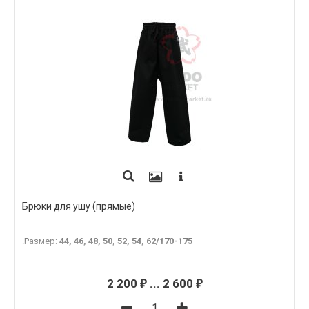
Брюки для ушу (прямые)
.Размер
:
44, 46, 48, 50, 52, 54, 62/170-175
2 200
...
2 600
₽
₽