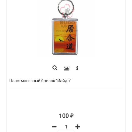
Пластмассовый брелок "Иайдо"
100
₽