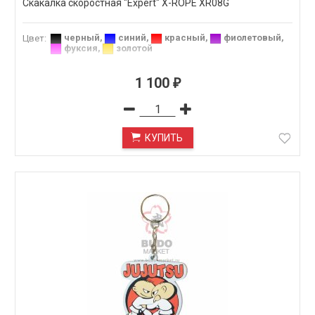
Скакалка скоростная "Expert" X-ROPE XR08G
черный
,
синий
,
красный
,
фиолетовый
,
Цвет
:
фуксия
,
золотой
1 100
₽
КУПИТЬ