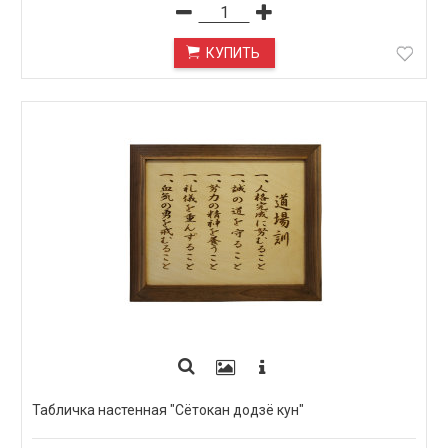
КУПИТЬ
Табличка настенная "Сётокан додзё кун"