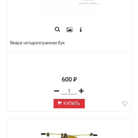
Явара четырехгранная бук
600
₽
КУПИТЬ