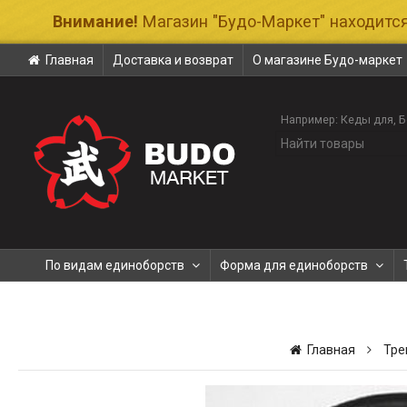
Внимание!
Магазин "Будо-Маркет" находится
Главная
Доставка и возврат
О магазине Будо-маркет
Например:
Кеды для
Б
По видам единоборств
Форма для единоборств
Главная
Тре