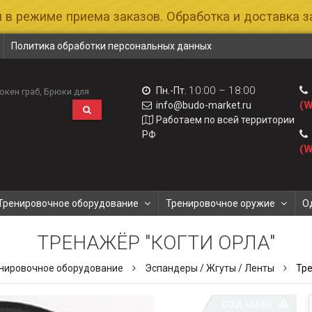
 в режиме приема заказов. Обработка и доставка за
Политика обработки персональных данных
10:00 – 18:00
Пн.-Пт.
окен граб
Брюки для
(W
info@budo-market.ru
Работаем по всей территории
РФ
(W
Тренировочное оборудование
Тренировочное оружие
О
ТРЕНАЖЁР "КОГТИ ОРЛА"
нировочное оборудование
Эспандеры / Жгуты / Ленты
Тре
ПОД ЗАКАЗ