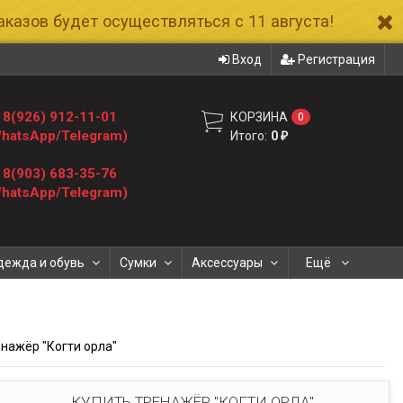
казов будет осуществляться с 11 августа!
Вход
Регистрация
8(926) 912-11-01
КОРЗИНА
0
hatsApp/Telegram)
Итого:
0
₽
8(903) 683-35-76
hatsApp/Telegram)
дежда и обувь
Сумки
Аксессуары
Ещё
нажёр "Когти орла"
КУПИТЬ ТРЕНАЖЁР "КОГТИ ОРЛА"