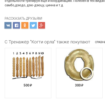
отдельности тренируя ещё и координацию. Полезен в тех видах
самбо,дзюдо, дзю-дзюцу, цинна и т.д.
РАССКАЗАТЬ ДРУЗЬЯМ!
С Тренажёр "Когти орла" также покупают
СРАВН
500
300
₽
₽