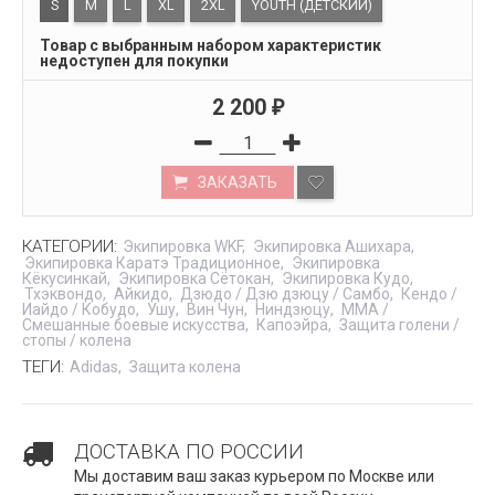
S
M
L
XL
2XL
YOUTH (ДЕТСКИЙ)
Товар с выбранным набором характеристик
недоступен для покупки
2 200
₽
ЗАКАЗАТЬ
КАТЕГОРИИ:
Экипировка WKF
Экипировка Ашихара
Экипировка Каратэ Традиционное
Экипировка
Кёкусинкай
Экипировка Сётокан
Экипировка Кудо
Тхэквондо
Айкидо
Дзюдо / Дзю дзюцу / Самбо
Кендо /
Иайдо / Кобудо
Ушу
Вин Чун
Ниндзюцу
MMA /
Смешанные боевые искусства
Капоэйра
Защита голени /
стопы / колена
ТЕГИ:
Adidas
Защита колена
ДОСТАВКА ПО РОССИИ
Мы доставим ваш заказ курьером по Москве или