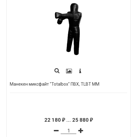
Манекен миксфайт "Totalbox" ПВХ, TLBТ ММ
22 180
...
25 880
₽
₽