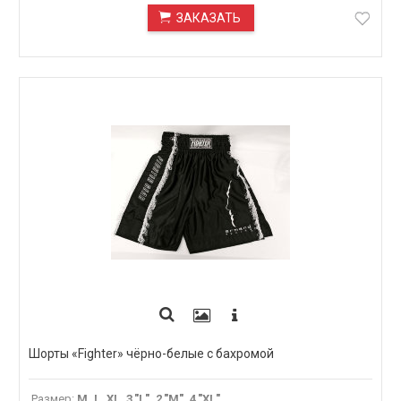
ЗАКАЗАТЬ
ПОД ЗАКАЗ
Шорты «Fighter» чёрно-белые с бахромой
.Размер
:
M, L, XL, 3."L", 2."M", 4."XL"