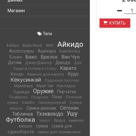
данных
Магазин
КУПИТЬ
Теги
Айкидо
WKF
Adidas
Budo-Nord
Аксессуары
Ашихара
Бейсболка
Бокс
Брелок
Вин Чун
Бокен
Детям
Дзюдо
Джиу-Джитсу
Дзё
Каратэ
Защита голени и стопы
Кудо
Кендо
Кимоно для каратэ
Кёкусинкай
Ладонная палочка
Макивара
Муай Тай
Накладки
Оружие
Одежда
Перчатки
Пояс
Подвеска
Подушка
Поясная
сумка
Самбо
Синкёкусинкай
Сумка-
Сётокан
Сумка-рюкзак
мешок
Ушу
Тхэквондо
Табличка
Футболка
кимоно
Чехол
Явара
мешок
сумка
сумка для
единоборств
сумка для тренировок