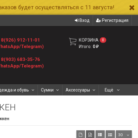
казов будет осуществляться с 11 августа!
Вход
Регистрация
8(926) 912-11-01
КОРЗИНА
0
hatsApp/Telegram)
Итого:
0
₽
8(903) 683-35-76
hatsApp/Telegram)
дежда и обувь
Сумки
Аксессуары
Ещё
КЕН
ккен
30