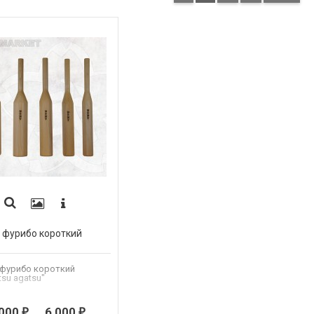
 фурибо короткий
 фурибо короткий
su agatsu"
 000
...
6 000
₽
₽