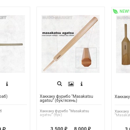
NEW!
раб)
Хаккаку фурибо "Masakatsu
Хаккаку
agatsu" (бук/ясень)
б
Хаккаку фурибо "Masakatsu
Хаккаку
agatsu" (бук)
"Masakat
3 500
...
8 000
0
3
₽
₽
₽