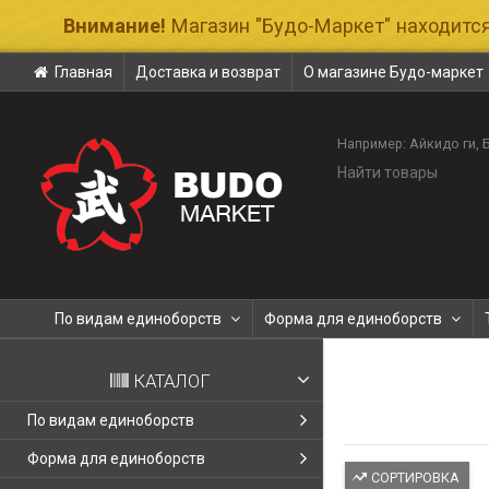
Внимание!
Магазин "Будо-Маркет" находится
Главная
Доставка и возврат
О магазине Будо-маркет
Например:
Айкидо ги
По видам единоборств
Форма для единоборств
КАТАЛОГ
По видам единоборств
Форма для единоборств
СОРТИРОВКА