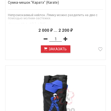
Сумка-мешок "Каратэ" (Karate)
Непромокаемый нейлон. Лямку можно разделить на две с
помощью молнии-застежки.
.Размер
:
M, L, 2."L", 1."M"
2 000
...
2 200
₽
₽
ЗАКАЗАТЬ
ПОД ЗАКАЗ