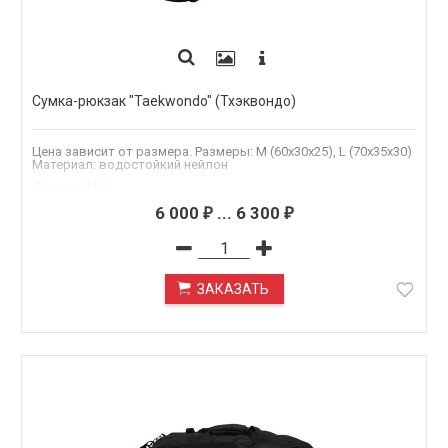
Сумка-рюкзак "Taekwondo" (Тхэквондо)
Цена зависит от размера. Размеры: M (60х30х25), L (70х35х30)
Материал: водостойкий нейлон
.Размер
:
M, L
Материал
:
Оксфорд 600
6 000
...
6 300
₽
₽
ЗАКАЗАТЬ
ПОД ЗАКАЗ