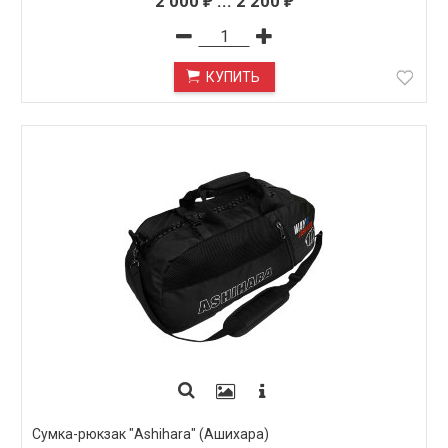
2 000
...
2 200
₽
₽
КУПИТЬ
Сумка-рюкзак "Ashihara" (Ашихара)