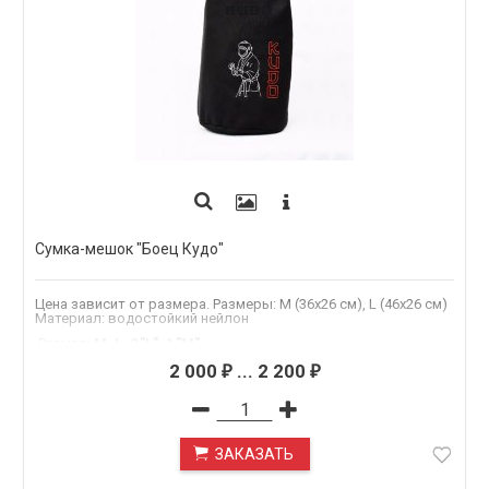
Сумка-мешок "Боец Кудо"
Цена зависит от размера. Размеры: M (36х26 см), L (46х26 см)
Материал: водостойкий нейлон
.Размер
:
M, L, 2."L", 1."M"
2 000
...
2 200
₽
₽
ЗАКАЗАТЬ
ПОД ЗАКАЗ