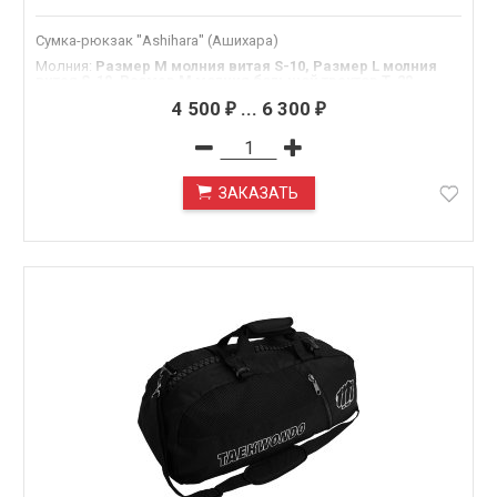
Сумка-рюкзак "Ashihara" (Ашихара)
Молния
:
Размер М молния витая S-10, Размер L молния
витая S-10, Размер М молния большой трактор Т-20,
Размер L молния большой трактор Т-20, Размер М молния
4 500
...
6 300
большой трактор Т-30, Размер L молния большой трактор
₽
₽
Т-30
.Размер
:
M
Материал
:
Оксфорд 600
ЗАКАЗАТЬ
ПОД ЗАКАЗ