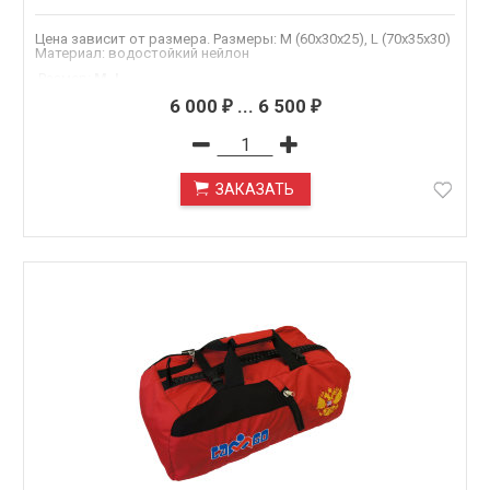
Цена зависит от размера. Размеры: M (60х30х25), L (70х35х30)
Материал: водостойкий нейлон
.Размер
:
M, L
Материал
:
Оксфорд 600, Оксфорд 1680
6 000
...
6 500
₽
₽
ЗАКАЗАТЬ
ПОД ЗАКАЗ