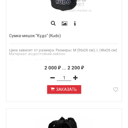
Сумка-мешок "Кудо" (Kudo)
Цена зависит от размера. Размеры: M (36х26 см), L (46х26 см)
Материал: водостойкий нейлон
.Размер
:
M, L, 2."L", 1."M"
2 000
...
2 200
₽
₽
ЗАКАЗАТЬ
ПОД ЗАКАЗ