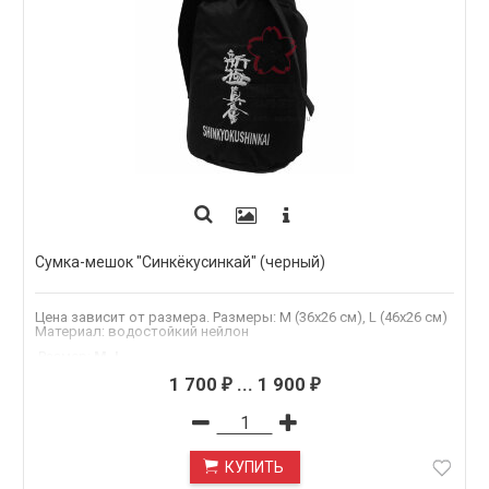
Сумка-мешок "Синкёкусинкай" (черный)
Цена зависит от размера. Размеры: M (36х26 см), L (46х26 см)
Материал: водостойкий нейлон
.Размер
:
M, L
черный
,
красный
Цвет
:
1 700
...
1 900
₽
₽
КУПИТЬ