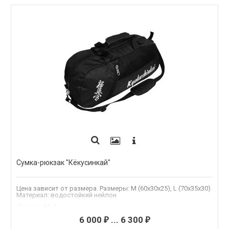
Сумка-рюкзак "Кёкусинкай"
Цена зависит от размера. Размеры: M (60х30х25), L (70х35х30)
Материал: водостойкий нейлон
.Размер
:
M, L
Материал
:
Оксфорд 600
6 000
...
6 300
₽
₽