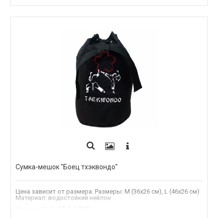
Сумка-мешок "Боец тхэквондо"
Цена зависит от размера. Размеры: M (36х26 см), L (46х26 см)
Материал: водостойкий нейлон
.Размер
:
M, L, 2."L", 1."M"