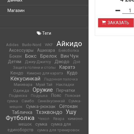
данных
Магазин
ЗАКАЗАТЬ
Теги
Айкидо
WKF
Adidas
Budo-Nord
Аксессуары
Ашихара
Бейсболка
Бокс
Брелок
Вин Чун
Бокен
Детям
Дзюдо
Джиу-Джитсу
Дзё
Каратэ
Защита голени и стопы
Кудо
Кендо
Кимоно для каратэ
Кёкусинкай
Ладонная палочка
Макивара
Муай Тай
Накладки
Оружие
Одежда
Перчатки
Пояс
Подвеска
Подушка
Поясная
сумка
Самбо
Синкёкусинкай
Сумка-
Сётокан
Сумка-рюкзак
мешок
Ушу
Тхэквондо
Табличка
Футболка
кимоно
Чехол
Явара
мешок
сумка
сумка для
единоборств
сумка для тренировок