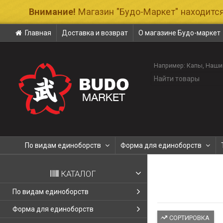
Внимание!
Магазин "Будо-Маркет" находится
Главная
Доставка и возврат
О магазине Будо-маркет
Например:
Капы
Наши
По видам единоборств
Форма для единоборств
КАТАЛОГ
По видам единоборств
Форма для единоборств
СОРТИРОВКА