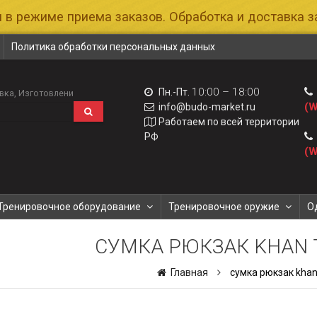
 в режиме приема заказов. Обработка и доставка за
Политика обработки персональных данных
10:00 – 18:00
Пн.-Пт.
вка
Изготовлени
(W
info@budo-market.ru
Работаем по всей территории
РФ
(W
Тренировочное оборудование
Тренировочное оружие
О
СУМКА РЮКЗАК KHAN
Главная
сумка рюкзак kha