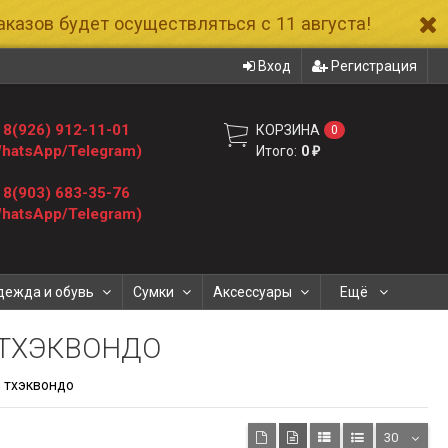
казов будет осуществляться с 11 августа!
Вход
Регистрация
8(926) 912-11-01
КОРЗИНА
0
hatsApp/Telegram)
Итого:
0
₽
8(903) 683-35-76
hatsApp/Telegram)
дежда и обувь
Сумки
Аксессуары
Ещё
 ТХЭКВОНДО
n тхэквондо
30