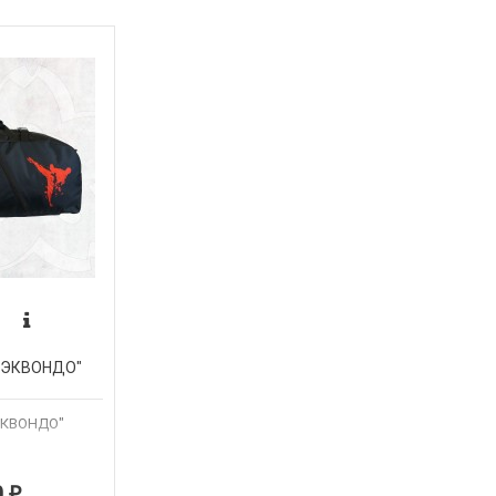
ТХЭКВОНДО"
ЭКВОНДО"
0
₽