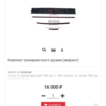
Комплект тренировочного оружия (амарант)
чехол
:
с чехлом
Опция
:
2.чехол для дзё 135 см, 1. без чехла, 3. чехол 105 см.
+ чехол 135 см
Материал
:
амарант
16 000
₽
КУПИТЬ