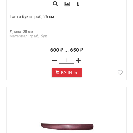
Танто бук и граб, 25 см
Длина
:
25 см
Материал
:
граб, бук
600
...
650
₽
₽
КУПИТЬ