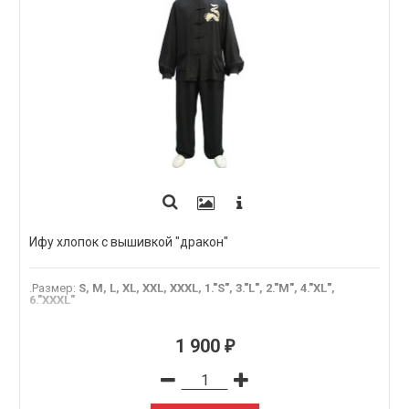
Ифу хлопок с вышивкой "дракон"
.Размер
:
S, M, L, XL, XXL, XXXL, 1."S", 3."L", 2."M", 4."XL",
6."XXXL"
1 900
₽