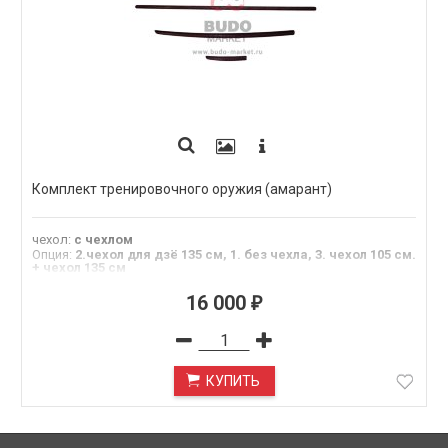
Комплект тренировочного оружия (амарант)
чехол
:
с чехлом
Опция
:
2.чехол для дзё 135 см, 1. без чехла, 3. чехол 105 см.
+ чехол 135 см
Материал
:
амарант
16 000
₽
КУПИТЬ