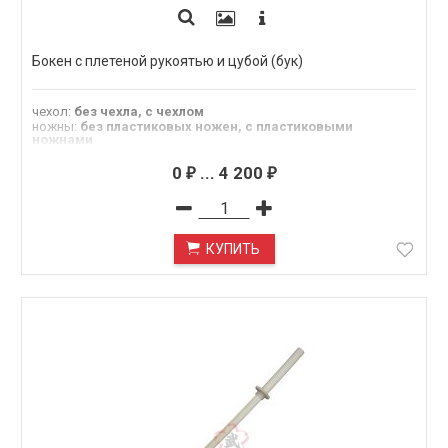
Бокен с плетеной рукоятью и цубой (бук)
чехол
:
без чехла, с чехлом
ножны
:
без пластиковых ножен, с пластиковыми
ножнами
Длина
:
102 см
Материал
:
бук
0
...
4 200
₽
₽
КУПИТЬ