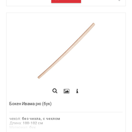
Бокен Ивама рю (бук)
чехол
:
без чехла, с чехлом
Длина
:
100-102 см
Материал
:
бук