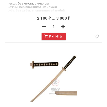
чехол
:
без чехла, с чехлом
ножны
:
без пластиковых ножен
цуба
:
без цубы, с пластиковой цубой
2 100
...
3 000
₽
₽
КУПИТЬ