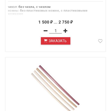
чехол
:
без чехла, с чехлом
ножны
:
без пластиковых ножен, с пластиковыми
ножнами
цуба
:
без цубы, с пластиковой цубой
Длина
:
102 см
1 500
...
2 750
₽
₽
Категория
:
Shiro Kashi (белый дуб), Aka kashi (красный
дуб)
ЗАКАЗАТЬ
ПОД ЗАКАЗ