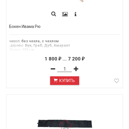
Бокен Ивама Рю
чехол
:
без чехла, с чехлом
.дерево
:
Бук, Граб, Дуб, Амарант
Длина
:
102 см
Материал
:
граб, бук, амарант, дуб
1 800
...
7 200
₽
₽
КУПИТЬ