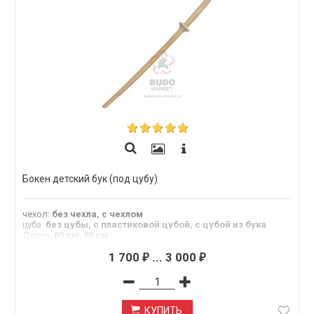
Бокен детский бук (под цубу)
чехол
:
без чехла, с чехлом
цуба
:
без цубы, с пластиковой цубой, с цубой из бука
Длина
:
80 см, 90 см
Материал
:
бук
1 700
...
3 000
₽
₽
КУПИТЬ