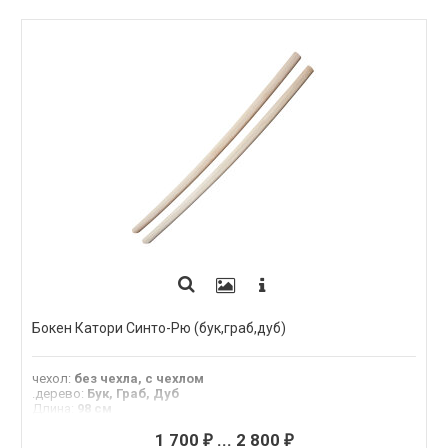
Бокен Катори Синто-Рю (бук,граб,дуб)
чехол
:
без чехла, с чехлом
.дерево
:
Бук, Граб, Дуб
Длина
:
98 см
Материал
:
граб, бук, дуб
1 700
...
2 800
₽
₽