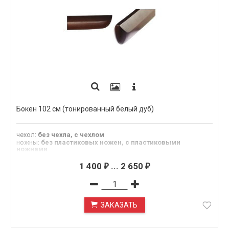
Бокен 102 см (тонированный белый дуб)
чехол
:
без чехла, с чехлом
ножны
:
без пластиковых ножен, с пластиковыми
ножнами
цуба
:
без цубы, с пластиковой цубой
1 400
...
2 650
₽
₽
ЗАКАЗАТЬ
ПОД ЗАКАЗ