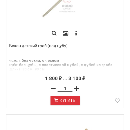
Бокен детский граб (под цубу)
чехол
:
без чехла, с чехлом
цуба
:
без цубы, с пластиковой цубой, с цубой из граба
Длина
:
80 см, 90 см
Материал
:
граб
1 800
...
3 100
₽
₽
КУПИТЬ