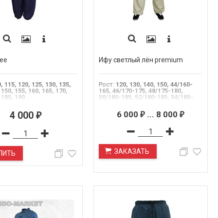
ее
Ифу светлый лён premium
, 115, 120, 125, 130, 135,
Рост
:
120, 130, 140, 150, 44/160-
 150, 155, 160, 165, 170,
165, 46/170-175, 48/175-180,
 185, 190
50/180-185, 52/180-185, 54/185-
190
6 000
...
8 000
4 000
₽
₽
₽
ЗАКАЗАТЬ
ПИТЬ
ПОД ЗАКАЗ