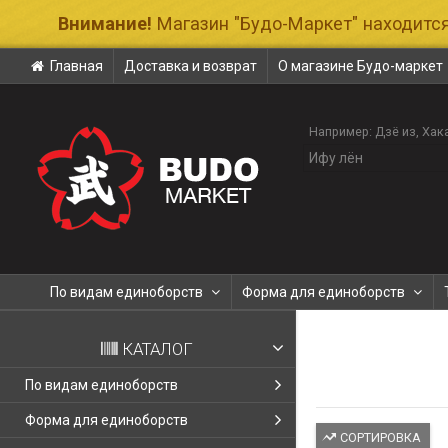
Внимание!
Магазин "Будо-Маркет" находится
Главная
Доставка и возврат
О магазине Будо-маркет
Например:
Дзё из
Хак
По видам единоборств
Форма для единоборств
КАТАЛОГ
По видам единоборств
Форма для единоборств
СОРТИРОВКА