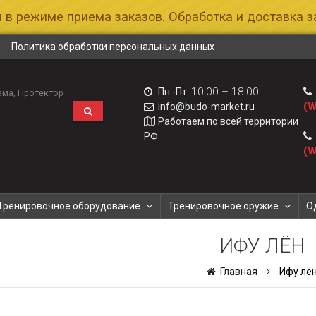
 в режиме приема заказов. Обработка и доставка за
Политика обработки персональных данных
10:00 – 18:00
Пн.-Пт.
ама
Протектор
(W
info@budo-market.ru
Работаем по всей территории
РФ
(W
Тренировочное оборудование
Тренировочное оружие
О
ИФУ ЛЁН
Главная
Ифу лё