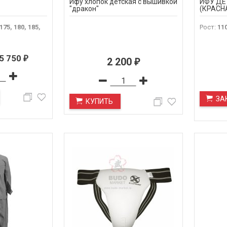
Ифу хлопок детская с вышивкой
ИФУ ДЕ
"дракон"
(КРАСН
 175, 180, 185,
Рост
:
110
5 750
₽
2 200
₽
ЗА
КУПИТЬ
ПОД ЗАКАЗ