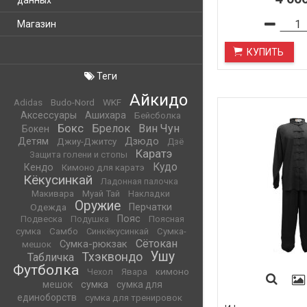
данных
Магазин
КУПИТЬ
Теги
Айкидо
WKF
Adidas
Budo-Nord
Аксессуары
Ашихара
Бейсболка
Бокс
Брелок
Вин Чун
Бокен
Детям
Дзюдо
Джиу-Джитсу
Дзё
Каратэ
Защита голени и стопы
Кудо
Кендо
Кимоно для каратэ
Кёкусинкай
Ладонная палочка
Макивара
Муай Тай
Накладки
Оружие
Одежда
Перчатки
Пояс
Подвеска
Подушка
Поясная
сумка
Самбо
Синкёкусинкай
Сумка-
Сётокан
Сумка-рюкзак
мешок
Ушу
Тхэквондо
Табличка
Футболка
кимоно
Чехол
Явара
мешок
сумка
сумка для
единоборств
сумка для тренировок