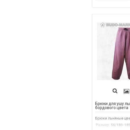
Брюки для ушу л
бордового цвета
Брюки льняные цве
.Размер
:
56/180-185