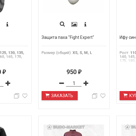
Защита паха "Fight Expert"
Ифу син
 125, 130, 135,
Размер (общий)
:
XS, S, M, L
Рост
:
110
60, 165, 170,
140, 145,
175, 180,
0
950
₽
₽
ЗАКАЗАТЬ
КУ
ПОД ЗАКАЗ