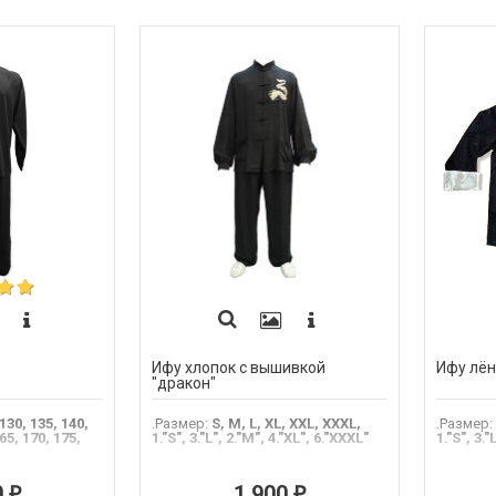
Ифу хлопок с вышивкой
Ифу лён
"дракон"
 130, 135, 140,
.Размер
:
S, M, L, XL, XXL, XXXL,
.Размер
:
65, 170, 175,
1."S", 3."L", 2."M", 4."XL", 6."XXXL"
1."S", 3."
0
1 900
₽
₽