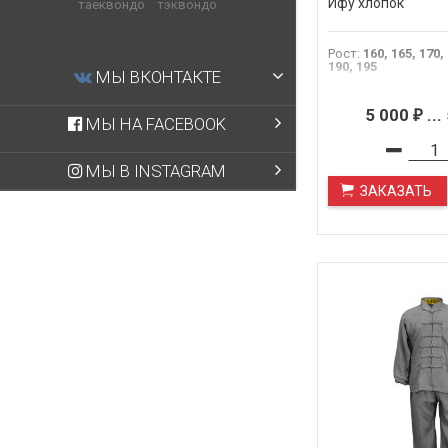
Ифу хлопок
таеквондо
тэквондо
Рост
:
160, 165, 170,
190, 195
МЫ ВКОНТАКТЕ
5 000
...
₽
МЫ НА FACEBOOK
МЫ В INSTAGRAM
ЗАКАЗАТЬ