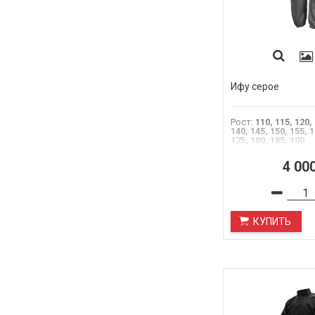
Ифу серое
Рост
:
110, 115, 120,
140, 145, 150, 155, 1
175, 180, 185, 190
4 00
КУПИТЬ