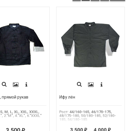
, прямой рукав
Ифу лён
S, M, L, XL, XXL, XXXL,
Рост
:
44/160-165, 46/170-175,
L", 2."M", 4."XL", 6."XXXL"
48/175-180, 50/180-185, 52/180-
185, 54/180-185
.Размер
:
44/160-165
3 500
...
4 000
3 500
₽
₽
₽