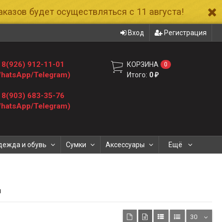
казов будет осуществляться с 11 августа!
Вход
Регистрация
8(926) 912-11-01
КОРЗИНА
0
hatsApp/Telegram)
Итого:
0
₽
8(903) 683-35-76
hatsApp/Telegram)
дежда и обувь
Сумки
Аксессуары
Ещё
н
30