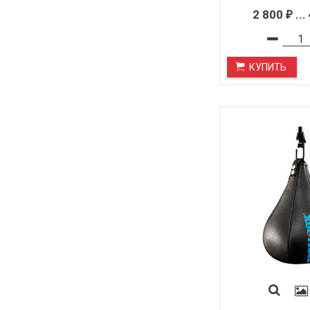
2 800
...
₽
КУПИТЬ