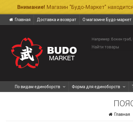
Внимание!
Магазин "Будо-Маркет" находится
Главная
Доставка и возврат
О магазине Будо-маркет
Например:
Бокен граб
По видам единоборств
Форма для единоборств
ПОЯ
Главная