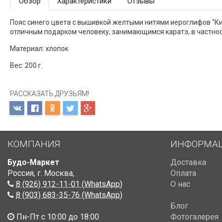
Обзор
Характеристики
Отзывы
Пояс синего цвета с вышивкой желтыми нитями иероглифов "Ки
отличным подарком человеку, занимающимся каратэ, в частнос
Материал: хлопок
Вес: 200 г.
РАССКАЗАТЬ ДРУЗЬЯМ!
КОМПАНИЯ
ИНФОРМА
Будо-Маркет
Доставка
Россия, г. Москва
,
Оплата
8 (926) 912-11-01 (WhatsApp)
О нас
8 (903) 683-35-76 (WhatsApp)
Блог
Пн-Пт с 10:00 до 18:00
Фотогалерея