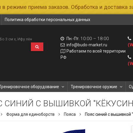
 в режиме приема заказов. Обработка и доставка за
Политика обработки персональных данных
10:00 – 18:00
Пн.-Пт.
Бо 3 см х
Ифу лён
(W
info@budo-market.ru
Работаем по всей территории
РФ
(W
Тренировочное оборудование
Тренировочное оружие
О
С СИНИЙ С ВЫШИВКОЙ "КЁКУСИН
Форма для единоборств
Пояса
Пояс синий с вышивкой 