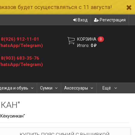
казов будет осуществляться с 11 августа!
Вход
Регистрация
8(926) 912-11-01
КОРЗИНА
0
hatsApp/Telegram)
Итого:
0
₽
8(903) 683-35-76
hatsApp/Telegram)
дежда и обувь
Сумки
Аксессуары
Ещё
КАН"
"Кёкусинкан"
КУПИТЬ ПОЯС СИНИЙ С ВЫШИВКОЙ