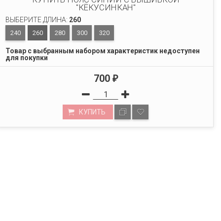
"КЁКУСИНКАН"
ВЫБЕРИТЕ ДЛИНА:
260
240
260
280
300
320
Товар с выбранным набором характеристик недоступен
для покупки
700
₽
КУПИТЬ