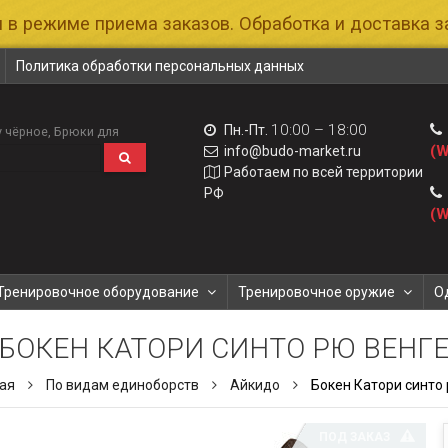
 в режиме приема заказов. Обработка и доставка за
Политика обработки персональных данных
10:00 – 18:00
Пн.-Пт.
 чёрное
Брюки для
(W
info@budo-market.ru
Работаем по всей территории
РФ
(W
Тренировочное оборудование
Тренировочное оружие
О
БОКЕН КАТОРИ СИНТО РЮ ВЕНГ
ая
По видам единоборств
Айкидо
Бокен Катори синто 
ПОД ЗАКАЗ