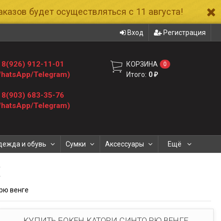
казов будет осуществляться с 11 августа!
Вход
Регистрация
8(926) 912-11-01
КОРЗИНА
0
hatsApp/Telegram)
Итого:
0
₽
8(903) 683-35-76
hatsApp/Telegram)
дежда и обувь
Сумки
Аксессуары
Ещё
Е
рю венге
КУПИТЬ БОКЕН КАТОРИ СИНТО РЮ ВЕНГЕ