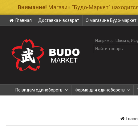
Внимание!
Магазин "Будо-Маркет" находится
Главная
Доставка и возврат
О магазине Будо-маркет
Например:
Шлем с
Ифу
По видам единоборств
Форма для единоборств
Главн