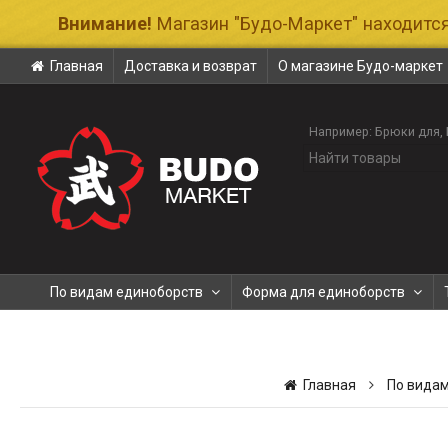
Внимание!
Магазин "Будо-Маркет" находится
Главная
Доставка и возврат
О магазине Будо-маркет
Например:
Брюки для
По видам единоборств
Форма для единоборств
Главная
По вида