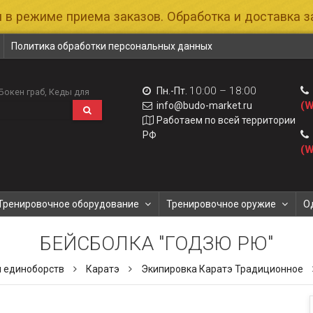
 в режиме приема заказов. Обработка и доставка за
Политика обработки персональных данных
10:00 – 18:00
Пн.-Пт.
Бокен граб
Кеды для
(W
info@budo-market.ru
Работаем по всей территории
РФ
(W
Тренировочное оборудование
Тренировочное оружие
О
БЕЙСБОЛКА "ГОДЗЮ РЮ"
м единоборств
Каратэ
Экипировка Каратэ Традиционное