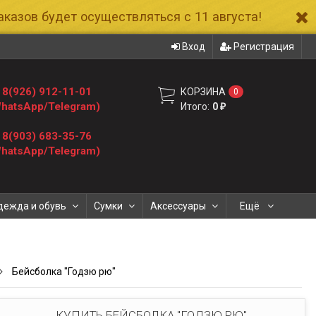
казов будет осуществляться с 11 августа!
Вход
Регистрация
8(926) 912-11-01
КОРЗИНА
0
hatsApp/Telegram)
Итого:
0
₽
8(903) 683-35-76
hatsApp/Telegram)
дежда и обувь
Сумки
Аксессуары
Ещё
Бейсболка "Годзю рю"
КУПИТЬ БЕЙСБОЛКА "ГОДЗЮ РЮ"