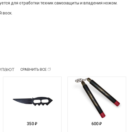
уется для отработки техник самозащиты и владения ножом.
й воск.
купают
СРАВНИТЬ ВСЕ
350
600
₽
₽