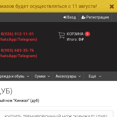
казов будет осуществляться с 11 августа!
Вход
Регистрация
8(926) 912-11-01
КОРЗИНА
0
hatsApp/Telegram)
Итого:
0
₽
8(903) 683-35-76
hatsApp/Telegram)
дежда и обувь
Сумки
Аксессуары
Ещё
УБ)
ый нож "Кинжал" (дуб)
КУПИТЬ ТРЕНИРОВОЧНЫЙ НОЖ "КИНЖАЛ" (ДУБ)