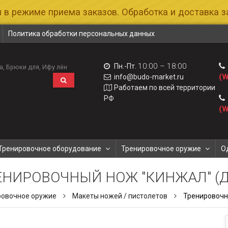
 в режиме приема заказов. Обработка и доставка за
Политика обработки персональных данных
10:00 – 18:00
Пн.-Пт.
а
Брюки для
Ифу лён
(W
info@budo-market.ru
Работаем по всей территории
РФ
(W
Тренировочное оборудование
Тренировочное оружие
О
ЕНИРОВОЧНЫЙ НОЖ "КИНЖАЛ" (Д
ровочное оружие
Макеты ножей / пистолетов
Тренировочн