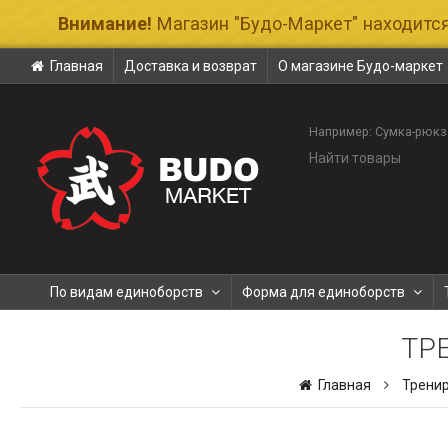
Внимание!
Магазин "Будо-Маркет" находится
Главная
Доставка и возврат
О магазине Будо-маркет
Например:
Сумка-рюкз
По видам единоборств
Форма для единоборств
ТР
Главная
Трени