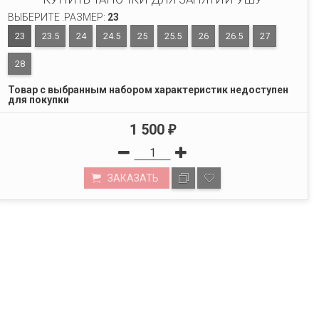
ВЫБЕРИТЕ .РАЗМЕР:
23
23
23.5
24
24.5
25
25.5
26
26.5
27
28
Товар с выбранным набором характеристик недоступен
для покупки
1 500
₽
ЗАКАЗАТЬ