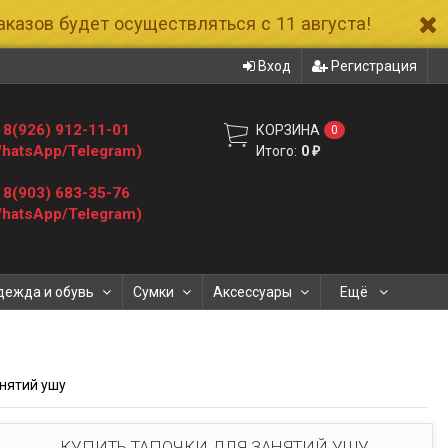
казов будет осуществляться с 11 августа!
Вход
Регистрация
8(926) 912-11-01
КОРЗИНА
0
hatsApp/Telegram)
Итого:
0
₽
8(903) 683-35-76
hatsApp/Telegram)
дежда и обувь
Сумки
Аксессуары
Ещё
анятий ушу
КУПИТЬ ТАПОЧКИ ДЛЯ ЗАНЯТИЙ УШУ