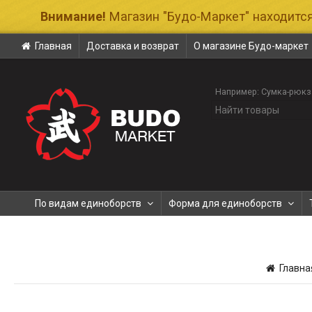
Внимание!
Магазин "Будо-Маркет" находится
Главная
Доставка и возврат
О магазине Будо-маркет
Например:
Сумка-рюкз
По видам единоборств
Форма для единоборств
Главн