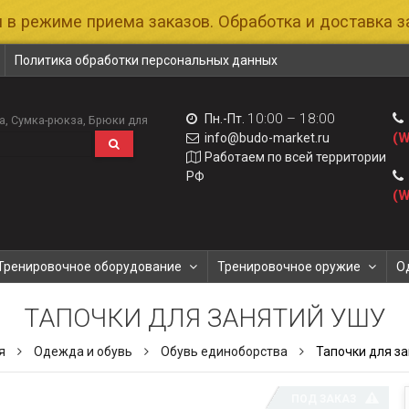
 в режиме приема заказов. Обработка и доставка за
Политика обработки персональных данных
10:00 – 18:00
Пн.-Пт.
а
Сумка-рюкза
Брюки для
(W
info@budo-market.ru
Работаем по всей территории
РФ
(W
Тренировочное оборудование
Тренировочное оружие
О
ТАПОЧКИ ДЛЯ ЗАНЯТИЙ УШУ
ая
Одежда и обувь
Обувь единоборства
Тапочки для з
ПОД ЗАКАЗ