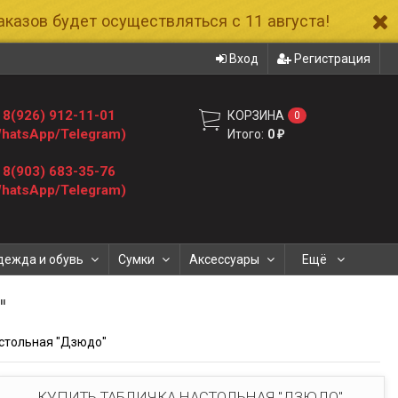
казов будет осуществляться с 11 августа!
Вход
Регистрация
8(926) 912-11-01
КОРЗИНА
0
hatsApp/Telegram)
Итого:
0
₽
8(903) 683-35-76
hatsApp/Telegram)
дежда и обувь
Сумки
Аксессуары
Ещё
"
стольная "Дзюдо"
КУПИТЬ ТАБЛИЧКА НАСТОЛЬНАЯ "ДЗЮДО"