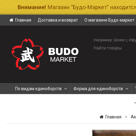
Внимание!
Магазин "Будо-Маркет" находится
Главная
Доставка и возврат
О магазине Будо-маркет
Например:
Шлем с
Ифу
По видам единоборств
Форма для единоборств
Главная
Ак