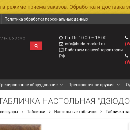
 в режиме приема заказов. Обработка и доставка за
Политика обработки персональных данных
10:00 – 18:00
Пн.-Пт.
 лён
Бо 3 см х
(W
info@budo-market.ru
Работаем по всей территории
РФ
(W
Тренировочное оборудование
Тренировочное оружие
О
ТАБЛИЧКА НАСТОЛЬНАЯ "ДЗЮДО
сессуары
Таблички
Настольные таблички
Табличка на