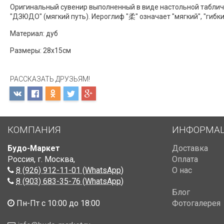
Оригинальный сувенир выполненный в виде настольной таблич
"ДЗЮДО" (мягкий путь). Иероглиф "柔" означает "мягкий", "гибкий
Материал: дуб
Размеры: 28х15см
РАССКАЗАТЬ ДРУЗЬЯМ!
КОМПАНИЯ
ИНФОРМА
Будо-Маркет
Доставка
Россия, г. Москва
,
Оплата
8 (926) 912-11-01 (WhatsApp)
О нас
8 (903) 683-35-76 (WhatsApp)
Блог
Пн-Пт с 10:00 до 18:00
Фотогалерея