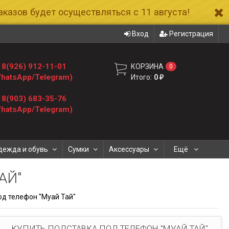
казов будет осуществляться с 11 августа!
Вход
Регистрация
8(926) 912-11-01
КОРЗИНА
0
hatsApp/Telegram)
Итого:
0
₽
8(903) 683-35-76
hatsApp/Telegram)
дежда и обувь
Сумки
Аксессуары
Ещё
АЙ"
од телефон "Муай Тай"
КУПИТЬ ПОДСТАВКА ПОД ТЕЛЕФОН "МУАЙ ТАЙ"