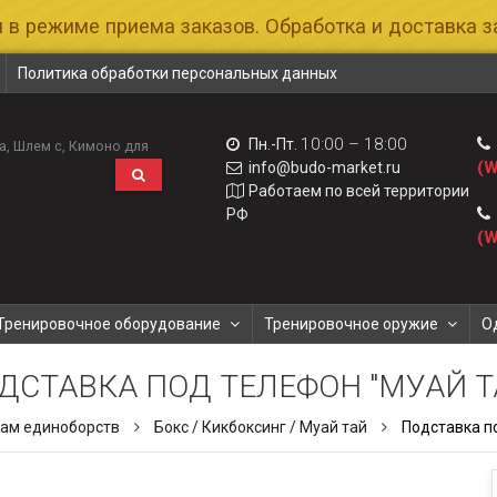
 в режиме приема заказов. Обработка и доставка за
Политика обработки персональных данных
10:00 – 18:00
Пн.-Пт.
а
Шлем с
Кимоно для
(W
info@budo-market.ru
Работаем по всей территории
РФ
(W
Тренировочное оборудование
Тренировочное оружие
О
ДСТАВКА ПОД ТЕЛЕФОН "МУАЙ Т
дам единоборств
Бокс / Кикбоксинг / Муай тай
Подставка п