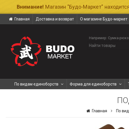
Внимание!
Магазин "Будо-Маркет" находится
Главная
Доставка и возврат
О магазине Будо-маркет
Например:
Сумка-рюкз
По видам единоборств
Форма для единоборств
ПО
Главная
По ви