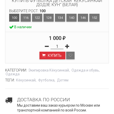
КУПИТЬ ФУТБОЛКА ДЕТСКАЯ "КЁКУСИНКАЙ
ДОДЗЁ КУН" (БЕЛАЯ)
ВЫБЕРИТЕ РОСТ:
100
100
116
122
128
134
140
146
152
В наличии
1 000
₽
КУПИТЬ
КАТЕГОРИИ:
Экипировка Кёкусинкай
Одежда и обувь
Одежда
ТЕГИ:
Кёкусинкай
Футболка
Детям
ДОСТАВКА ПО РОССИИ
Мы доставим ваш заказ курьером по Москве или
транспортной компанией по всей России.