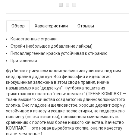
Обзор
Характеристики
Отзывы
Качественные строчки
Стрейч (небольшое добавление лайкры)
Гипоаллергенная краска устойчивая к стиранию
Приталенная
Футболка с рисунком каллиграфии киокушинкая, под ним
свод правил додзё кун. Вся философия и идеалогия
киокушинкая заложена в этом своде правил, иначе
называемых как "додзё кун". Футболка пошита из
трикотажного полотна "пенье компакт" (ПЕНЬЕ КОМПАКТ —
ткань высшего качества создается из длинноволокнистого
хлопка. Оно гладкое и шелковистое, хорошо держит форму,
устойчивое к износу и усадке после стирки, не подвержено
пиллингу (не скатывается), пониженная сминаемость по
сравнению с полотнами более низкого качества. Качество
КОМПАКТ — это новая выработка хлопка, она по качеству
выше, чем пенье.)