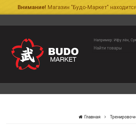
Внимание!
Магазин "Будо-Маркет" находится
Например:
Ифу лён
Су
Главная
Тренировочн