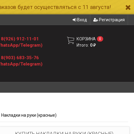
казов будет осуществляться с 11 августа!
Вход
Регистрация
8(926) 912-11-01
КОРЗИНА
0
hatsApp/Telegram)
Итого:
0
₽
8(903) 683-35-76
hatsApp/Telegram)
Накладки на руки (красные)
КУПИТЬ НАКЛАДКИ НА РУКИ (КРАСНЫЕ)