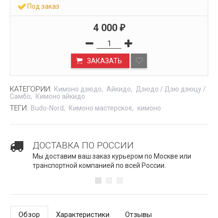
Под заказ
4 000
₽
ЗАКАЗАТЬ
КАТЕГОРИИ:
Кимоно дзюдо
Айкидо
Дзюдо / Дзю дзюцу /
Самбо
Кимоно айкидо
ТЕГИ:
Budo-Nord
Кимоно мастерское
кимоно
ДОСТАВКА ПО РОССИИ
Мы доставим ваш заказ курьером по Москве или
транспортной компанией по всей России.
Обзор
Характеристики
Отзывы