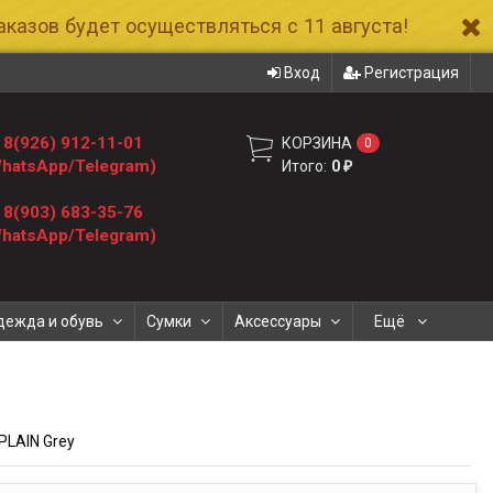
казов будет осуществляться с 11 августа!
Вход
Регистрация
8(926) 912-11-01
КОРЗИНА
0
hatsApp/Telegram)
Итого:
0
₽
8(903) 683-35-76
hatsApp/Telegram)
дежда и обувь
Сумки
Аксессуары
Ещё
PLAIN Grey