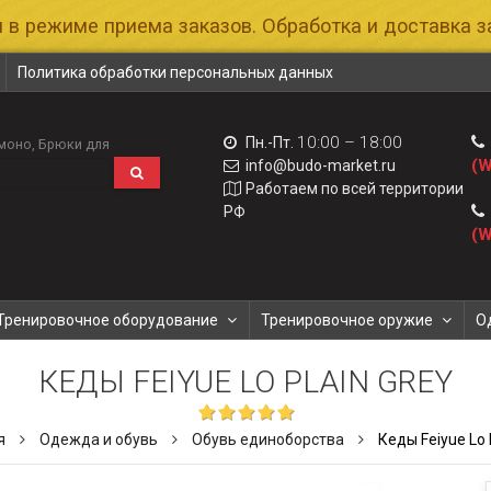
 в режиме приема заказов. Обработка и доставка за
Политика обработки персональных данных
10:00 – 18:00
Пн.-Пт.
моно
Брюки для
(W
info@budo-market.ru
Работаем по всей территории
РФ
(W
Тренировочное оборудование
Тренировочное оружие
О
КЕДЫ FEIYUE LO PLAIN GREY
я
Одежда и обувь
Обувь единоборства
Кеды Feiyue Lo 