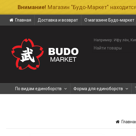
Внимание!
Магазин "Будо-Маркет" находится
Главная
Доставка и возврат
О магазине Будо-маркет
Например:
Ифу лён
Ки
По видам единоборств
Форма для единоборств
Главна